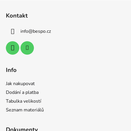
l
Z
á
á
d
Kontakt
p
a
a
c
info
@
bespo.cz
t
í
p
í
r
v
k
y
Info
v
ý
Jak nakupovat
p
i
Dodání a platba
s
Tabulka velikostí
u
Seznam materiálů
Dokumenty