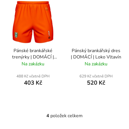
Pánské brankářské
Pánský brankářský dres
trenýrky | DOMÁCÍ |
| DOMÁCÍ | Loko Vltavín
Loko Vltavín
Na zakázku
Na zakázku
488 Kč včetně DPH
629 Kč včetně DPH
403 Kč
520 Kč
4
položek celkem
O
v