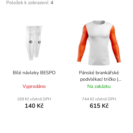
Položek k zobrazení:
4
k
t
V
ů
ý
p
i
s
p
r
Bílé návleky BESPO
Pánské brankářské
o
podvlékací tričko |
d
DOMÁCÍ | Loko Vltavín
Vyprodáno
Na zakázku
u
k
169 Kč včetně DPH
744 Kč včetně DPH
t
140 Kč
615 Kč
ů