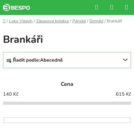
Přejít
Hledat
NÁKUP
na
KOŠÍK
obsah
Domů
/
Loko Vltavín
/
Zápasová kolekce
/
Pánské
/
Domácí
/
Brankáři
Brankáři
Ř
Řadit podle:
Abecedně
a
z
e
Cena
n
í
140
Kč
615
Kč
p
r
o
d
u