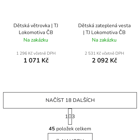
Dětská větrovka | TJ
Dětská zateplená vesta
Lokomotiva ČB
| TJ Lokomotiva ČB
Na zakázku
Na zakázku
1 296 Kč včetně DPH
2 531 Kč včetně DPH
1 071 Kč
2 092 Kč
NAČÍST 18 DALŠÍCH
S
1
t
3
r
O
á
45
položek celkem
v
n
l