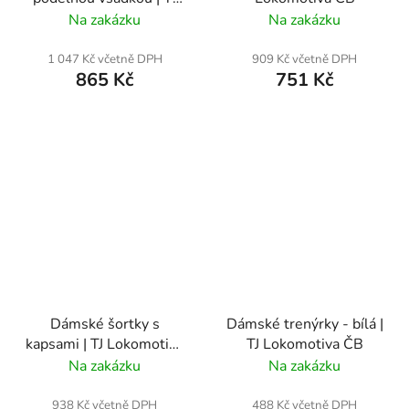
Lokomotiva ČB
Na zakázku
Na zakázku
1 047 Kč včetně DPH
909 Kč včetně DPH
865 Kč
751 Kč
Dámské šortky s
Dámské trenýrky - bílá |
kapsami | TJ Lokomotiva
TJ Lokomotiva ČB
ČB
Na zakázku
Na zakázku
938 Kč včetně DPH
488 Kč včetně DPH