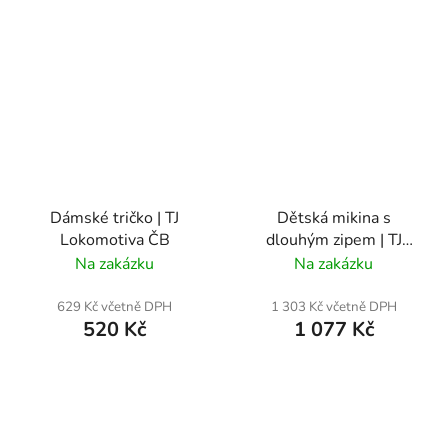
Dámské tričko | TJ
Dětská mikina s
Lokomotiva ČB
dlouhým zipem | TJ
Lokomotiva ČB
Na zakázku
Na zakázku
629 Kč včetně DPH
1 303 Kč včetně DPH
520 Kč
1 077 Kč