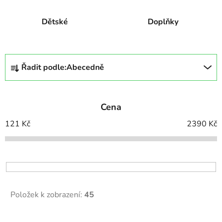
Dětské
Doplňky
Ř
Řadit podle:
Abecedně
a
z
e
Cena
n
í
121
Kč
2390
Kč
p
r
o
d
u
Položek k zobrazení:
45
k
t