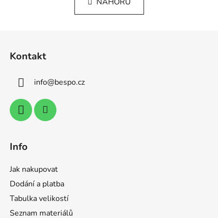
k
NAHORU
á
o
d
v
a
á
Z
c
n
á
í
í
Kontakt
p
p
r
a
v
info
@
bespo.cz
t
k
í
y
v
ý
p
i
Info
s
u
Jak nakupovat
Dodání a platba
Tabulka velikostí
Seznam materiálů