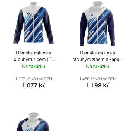
V
ů
ý
p
i
s
p
r
Dámská mikina s
Dámská mikina s
o
dlouhým zipem | TJ
dlouhým zipem a kapucí
d
Lokomotiva ČB
| TJ Lokomotiva ČB
Na zakázku
Na zakázku
u
k
1 303 Kč včetně DPH
1 450 Kč včetně DPH
t
1 077 Kč
1 198 Kč
ů