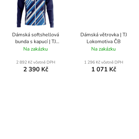
Dámská softshellová
Dámská větrovka | TJ
bunda s kapucí | TJ
Lokomotiva ČB
Lokomotiva ČB
Na zakázku
Na zakázku
2 892 Kč včetně DPH
1 296 Kč včetně DPH
2 390 Kč
1 071 Kč