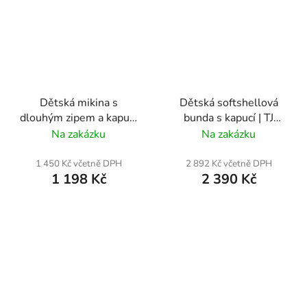
Dětská mikina s
Dětská softshellová
dlouhým zipem a kapucí
bunda s kapucí | TJ
| TJ Lokomotiva ČB
Lokomotiva ČB
Na zakázku
Na zakázku
1 450 Kč včetně DPH
2 892 Kč včetně DPH
1 198 Kč
2 390 Kč