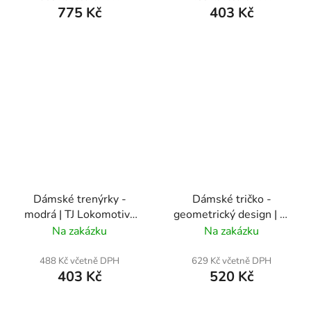
775 Kč
403 Kč
Dámské trenýrky -
Dámské tričko -
modrá | TJ Lokomotiva
geometrický design | TJ
ČB
Lokomotiva ČB
Na zakázku
Na zakázku
488 Kč včetně DPH
629 Kč včetně DPH
403 Kč
520 Kč