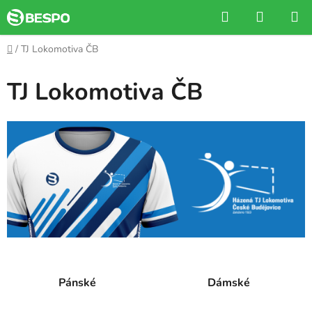
Přejít
Hledat
NÁKUP
na
KOŠÍK
obsah
Domů
/
TJ Lokomotiva ČB
TJ Lokomotiva ČB
Pánské
Dámské