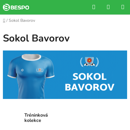
Přejít
Hledat
NÁKUP
na
KOŠÍK
obsah
Domů
/
Sokol Bavorov
Sokol Bavorov
Tréninková
kolekce