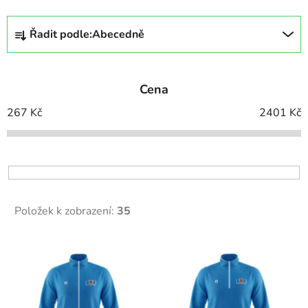
Ř
Řadit podle:
Abecedně
a
z
e
Cena
n
í
267
Kč
2401
Kč
p
r
o
d
u
Položek k zobrazení:
35
k
t
V
ů
ý
p
i