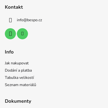
á
í
í
Kontakt
p
p
r
a
v
info
@
bespo.cz
t
k
í
y
v
ý
p
i
Info
s
u
Jak nakupovat
Dodání a platba
Tabulka velikostí
Seznam materiálů
Dokumenty