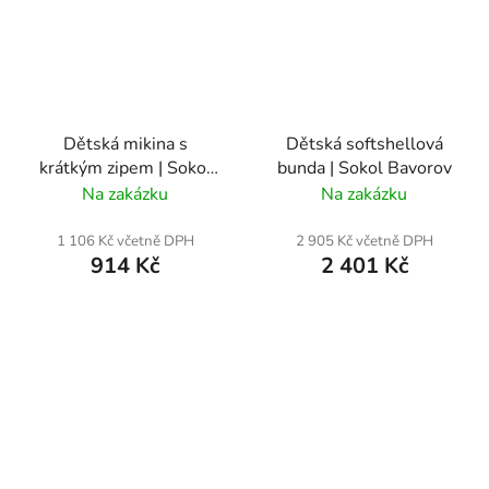
Dětská mikina s
Dětská softshellová
krátkým zipem | Sokol
bunda | Sokol Bavorov
Bavorov
Na zakázku
Na zakázku
1 106 Kč včetně DPH
2 905 Kč včetně DPH
914 Kč
2 401 Kč