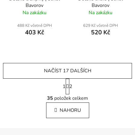
Bavorov
Bavorov
Na zakázku
Na zakázku
488 Kč včetně DPH
629 Kč včetně DPH
403 Kč
520 Kč
NAČÍST 17 DALŠÍCH
S
1
t
2
r
O
á
35
položek celkem
v
n
l
k
NAHORU
á
o
d
v
a
á
Z
c
n