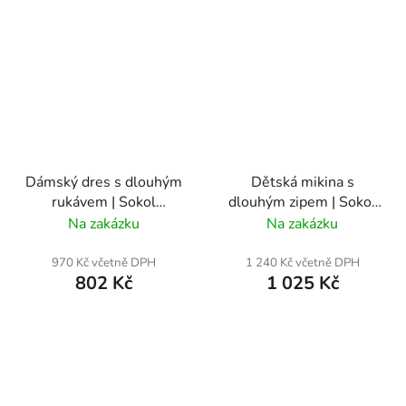
Dámský dres s dlouhým
Dětská mikina s
rukávem | Sokol
dlouhým zipem | Sokol
Bavorov
Bavorov
Na zakázku
Na zakázku
970 Kč včetně DPH
1 240 Kč včetně DPH
802 Kč
1 025 Kč