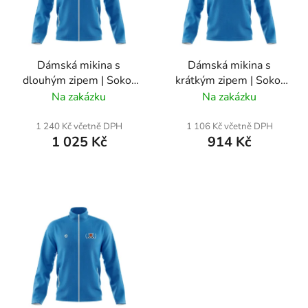
s
p
r
Dámská mikina s
Dámská mikina s
o
dlouhým zipem | Sokol
krátkým zipem | Sokol
d
Bavorov
Bavorov
Na zakázku
Na zakázku
u
k
1 240 Kč včetně DPH
1 106 Kč včetně DPH
t
1 025 Kč
914 Kč
ů