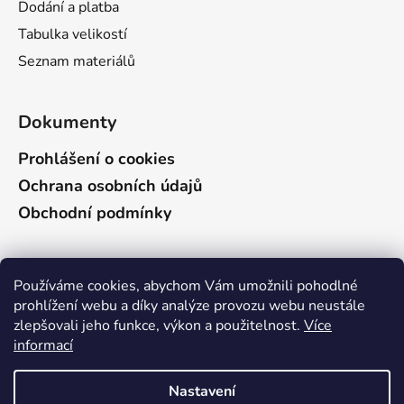
Dodání a platba
Tabulka velikostí
Seznam materiálů
Dokumenty
Prohlášení o cookies
Ochrana osobních údajů
Obchodní podmínky
Vyhledávání
Používáme cookies, abychom Vám umožnili pohodlné
prohlížení webu a díky analýze provozu webu neustále
zlepšovali jeho funkce, výkon a použitelnost.
Více
HLEDAT
informací
Vzhledem k celozávodní dovolené budou v těchto
Nastavení