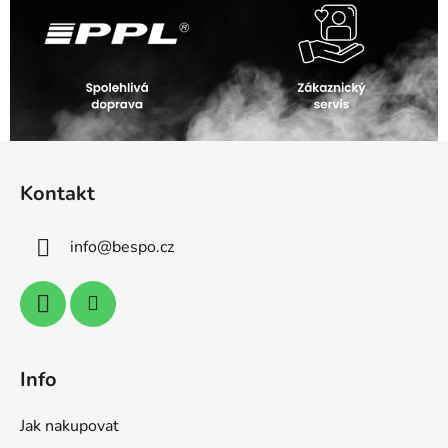
Z
á
Kontakt
p
a
info
@
bespo.cz
t
í
Info
Jak nakupovat