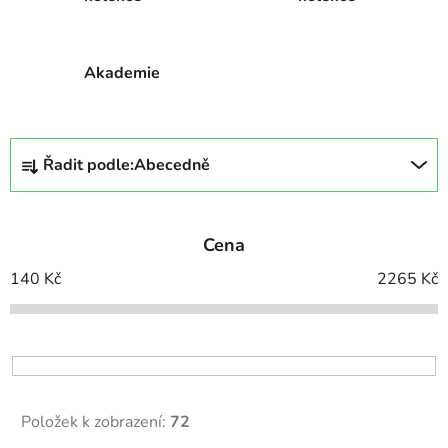
Akademie
Ř
Řadit podle:
Abecedně
a
z
e
Cena
n
í
140
Kč
2265
Kč
p
r
o
d
u
Položek k zobrazení:
72
k