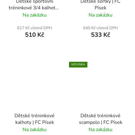
Dětské sportovní
Dětské šortky | FC
tréninkové 3/4 kalhoty |
Písek
FC Písek
Na zakázku
Na zakázku
617 Kč včetně DPH
645 Kč včetně DPH
510 Kč
533 Kč
NOVINKA
Dětské tréninkové
Dětské tréninkové
kalhoty | FC Písek
scampolo | FC Písek
Na zakázku
Na zakázku