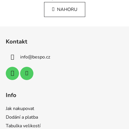
n
l
k
NAHORU
á
o
d
v
a
á
Z
c
n
á
í
í
Kontakt
p
p
r
a
v
info
@
bespo.cz
t
k
í
y
v
ý
p
i
Info
s
u
Jak nakupovat
Dodání a platba
Tabulka velikostí