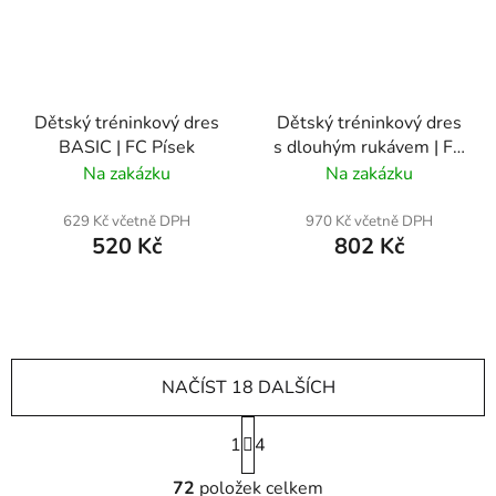
Dětský tréninkový dres
Dětský tréninkový dres
BASIC | FC Písek
s dlouhým rukávem | FC
Písek
Na zakázku
Na zakázku
629 Kč včetně DPH
970 Kč včetně DPH
520 Kč
802 Kč
NAČÍST 18 DALŠÍCH
S
1
t
4
r
O
á
72
položek celkem
v