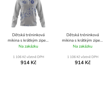
Dětská tréninková
Dětská tréninková
mikina s krátkým zipem
mikina s krátkým zipem
| AKADEMIE | FC Písek
| FC Písek
Na zakázku
Na zakázku
1 106 Kč včetně DPH
1 106 Kč včetně DPH
914 Kč
914 Kč