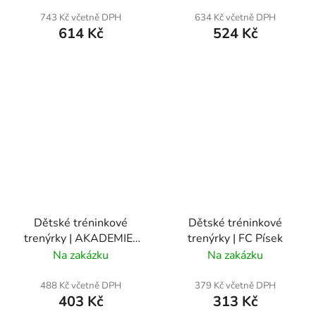
743 Kč včetně DPH
634 Kč včetně DPH
614 Kč
524 Kč
Dětské tréninkové
Dětské tréninkové
trenýrky | AKADEMIE |
trenýrky | FC Písek
FC Písek
Na zakázku
Na zakázku
488 Kč včetně DPH
379 Kč včetně DPH
403 Kč
313 Kč