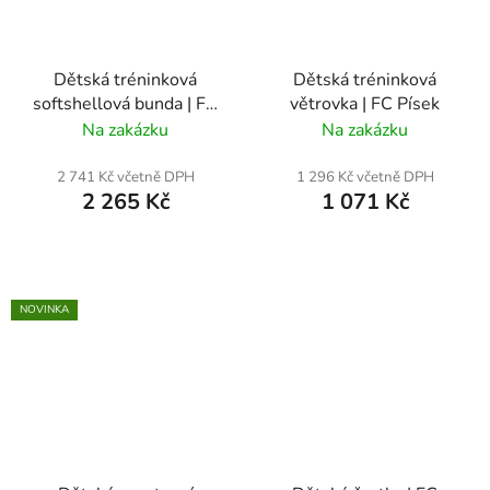
Dětská tréninková
Dětská tréninková
softshellová bunda | FC
větrovka | FC Písek
Písek
Na zakázku
Na zakázku
2 741 Kč včetně DPH
1 296 Kč včetně DPH
2 265 Kč
1 071 Kč
NOVINKA