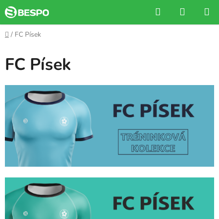
Přejít
Hledat
NÁKUP
na
KOŠÍK
obsah
Domů
/
FC Písek
FC Písek