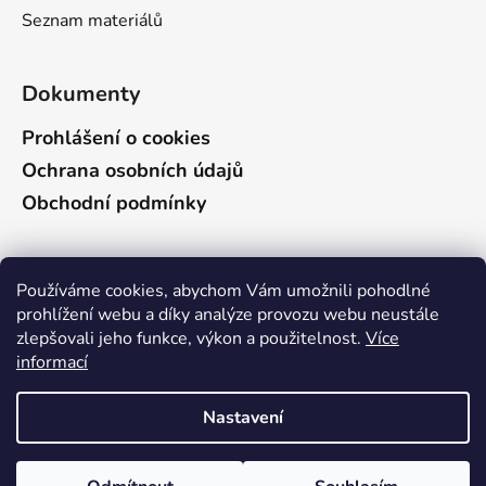
Seznam materiálů
Dokumenty
Prohlášení o cookies
Ochrana osobních údajů
Obchodní podmínky
Vyhledávání
Používáme cookies, abychom Vám umožnili pohodlné
prohlížení webu a díky analýze provozu webu neustále
zlepšovali jeho funkce, výkon a použitelnost.
Více
HLEDAT
informací
Vzhledem k celozávodní dovolené budou v těchto
Nastavení
obdobích následující úpravy doby dodání: Objednávky
přijaté 16.6. - 30.6.2026 = budou odeslány nejdéle v
Vytvořil Shoptet
týdnu 17. - 21.8.2026. Objednávky přijaté 1.7. - 15.7.2026