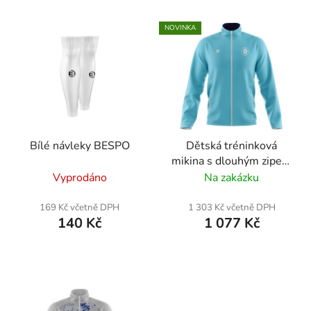
t
V
ů
NOVINKA
ý
p
i
s
p
r
Bílé návleky BESPO
Dětská tréninková
o
mikina s dlouhým zipem
d
| FC Písek
Vyprodáno
Na zakázku
u
k
169 Kč včetně DPH
1 303 Kč včetně DPH
t
140 Kč
1 077 Kč
ů