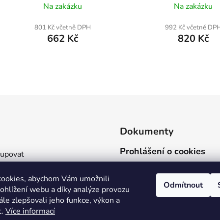
Na zakázku
Na zakázku
801 Kč včetně DPH
992 Kč včetně DP
662 Kč
820 Kč
O
v
l
á
d
Dokumenty
a
c
Prohlášení o cookies
kupovat
í
Ochrana osobních údajů
p
 a platba
cookies, abychom Vám umožnili
r
Obchodní podmínky
 velikostí
Odmítnout
ohlížení webu a díky analýze provozu
v
 materiálů
le zlepšovali jeho funkce, výkon a
k
t.
Více informací
y