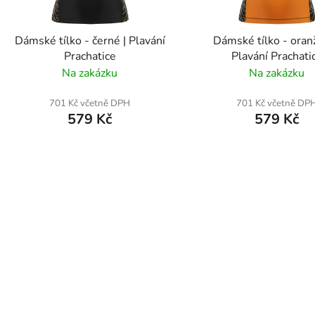
o
d
Dámské tílko - černé | Plavání
Dámské tílko - oran
u
Prachatice
Plavání Prachati
k
Na zakázku
Na zakázku
t
ů
701 Kč včetně DPH
701 Kč včetně DP
579 Kč
579 Kč