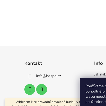
Z
á
Kontakt
Info
p
a
Jak na
info
@
bespo.cz
t
Dodání
í
Používáme 
Tabulka
pohodlné pr
Seznam
webu neustá
použitelnos
Vzhledem k celozávodní dovolené budou v těchto obdobích