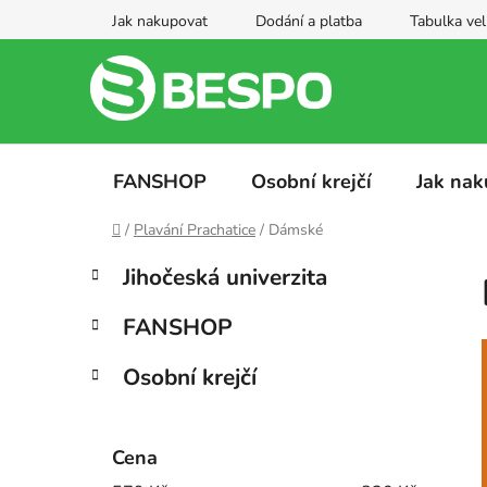
Přejít
Jak nakupovat
Dodání a platba
Tabulka vel
na
obsah
FANSHOP
Osobní krejčí
Jak nak
Domů
/
Plavání Prachatice
/
Dámské
P
K
Přeskočit
Jihočeská univerzita
a
kategorie
o
t
s
FANSHOP
e
t
g
r
Osobní krejčí
o
a
r
i
n
e
Cena
n