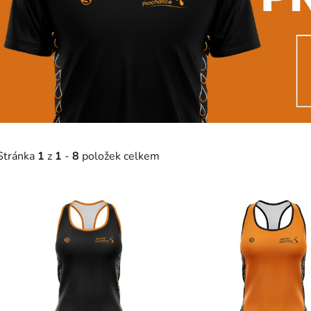
Stránka
1
z
1
-
8
položek celkem
V
ý
p
s
p
r