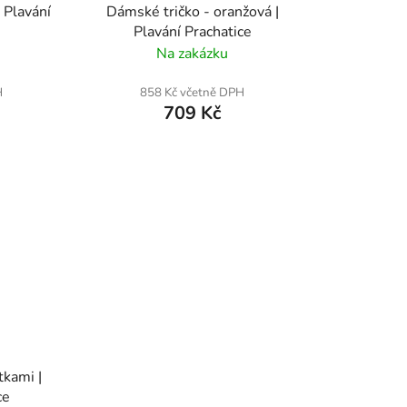
 Plavání
Dámské tričko - oranžová |
Plavání Prachatice
Na zakázku
H
858 Kč včetně DPH
709 Kč
tkami |
ce