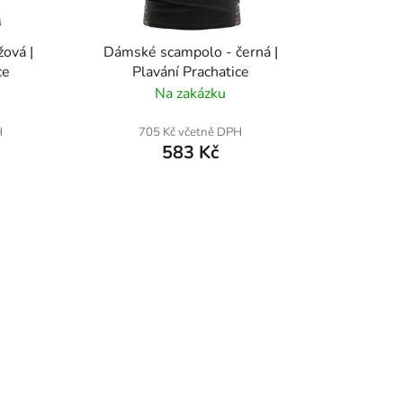
u
k
žová |
Dámské scampolo - černá |
t
ce
Plavání Prachatice
ů
Na zakázku
H
705 Kč včetně DPH
583 Kč