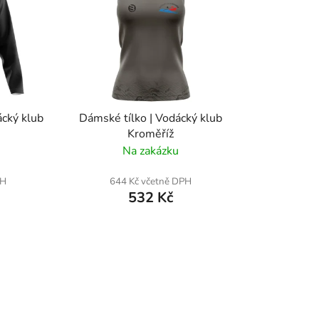
í
p
r
o
d
u
k
cký klub
Dámské tílko | Vodácký klub
t
Kroměříž
ů
Na zakázku
PH
644 Kč včetně DPH
532 Kč