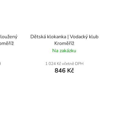
dloužený
Dětská klokanka | Vodacký klub
roměříž
Kroměříž
Na zakázku
H
1 024 Kč včetně DPH
846 Kč