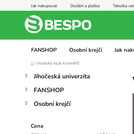
Přejít
Jak nakupovat
Dodání a platba
Tabulka vel
na
obsah
FANSHOP
Osobní krejčí
Jak nak
Domů
/
Vodácký klub Kroměříž
P
K
Přeskočit
Jihočeská univerzita
a
kategorie
o
t
s
FANSHOP
e
t
g
r
Osobní krejčí
o
a
r
i
n
e
Cena
n