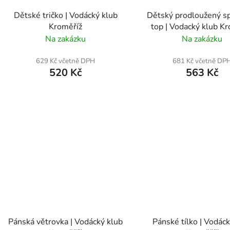
Dětské tričko | Vodácký klub
Dětský prodloužený sp
Kroměříž
top | Vodacký klub K
Na zakázku
Na zakázku
629 Kč včetně DPH
681 Kč včetně DP
520 Kč
563 Kč
Pánská větrovka | Vodácký klub
Pánské tílko | Vodáck