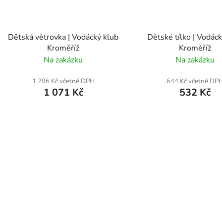
Dětská větrovka | Vodácký klub
Dětské tílko | Vodáck
Kroměříž
Kroměříž
Na zakázku
Na zakázku
1 296 Kč včetně DPH
644 Kč včetně DP
1 071 Kč
532 Kč