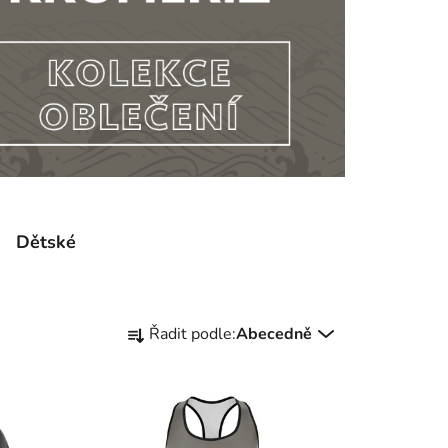
Dětské
Ř
Řadit podle:
Abecedně
a
z
e
n