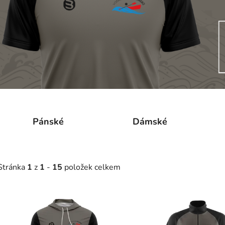
Pánské
Dámské
Stránka
1
z
1
-
15
položek celkem
V
ý
p