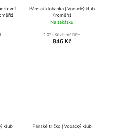
ortovní
Pánská klokanka | Vodacký klub
roměříž
Kroměříž
Na zakázku
H
1 024 Kč včetně DPH
846 Kč
ý klub
Pánské tričko | Vodácký klub