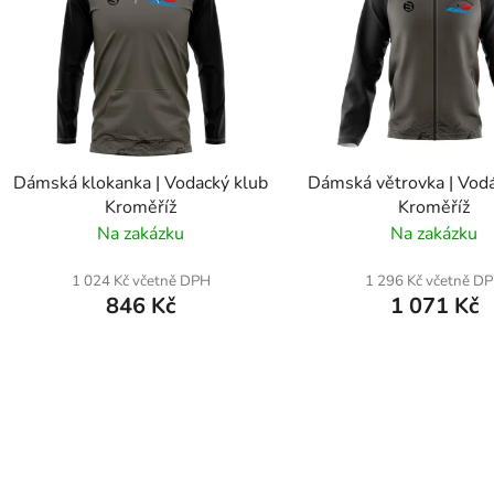
s
p
r
o
d
Dámská klokanka | Vodacký klub
Dámská větrovka | Vodá
u
Kroměříž
Kroměříž
k
Na zakázku
Na zakázku
t
ů
1 024 Kč včetně DPH
1 296 Kč včetně D
846 Kč
1 071 Kč