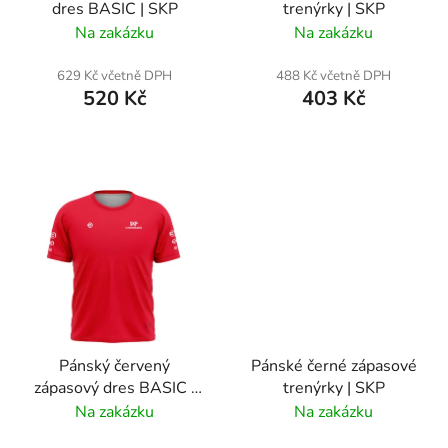
dres BASIC | SKP
trenýrky | SKP
d
Na zakázku
Na zakázku
u
k
629 Kč včetně DPH
488 Kč včetně DPH
t
520 Kč
403 Kč
ů
Pánský červený
Pánské černé zápasové
zápasový dres BASIC |
trenýrky | SKP
SKP
Na zakázku
Na zakázku