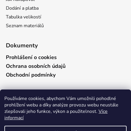
p
i
Dodání a platba
s
Tabulka velikostí
u
Seznam materiálů
Dokumenty
Prohlášení o cookies
Ochrana osobních údajů
Obchodní podmínky
Vyhledávání
Používáme cookies, abychom Vám umožnili pohodlné
prohlížení webu a díky analýze provozu webu neustále
zlepšovali jeho funkce, výkon a použitelnost.
Více
HLEDAT
informací
Vzhledem k celozávodní dovolené budou v těchto