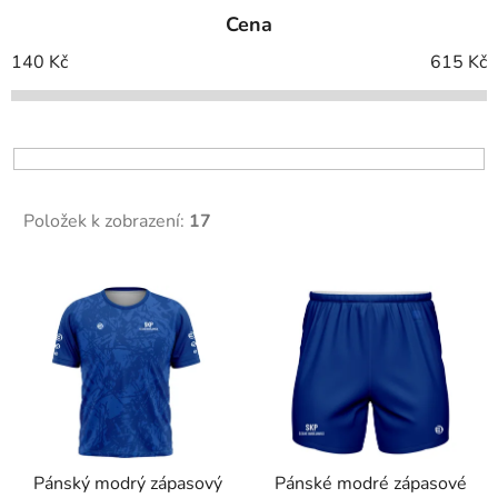
e
Cena
n
í
140
Kč
615
Kč
p
r
o
d
u
Položek k zobrazení:
17
k
t
V
ů
ý
p
i
s
p
r
Pánský modrý zápasový
Pánské modré zápasové
o