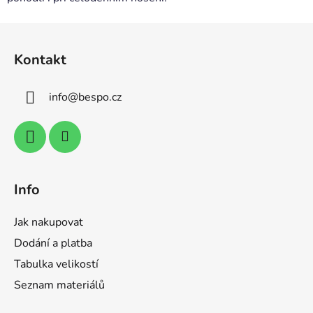
Z
á
Kontakt
p
a
info
@
bespo.cz
t
í
Info
Jak nakupovat
Dodání a platba
Tabulka velikostí
Seznam materiálů