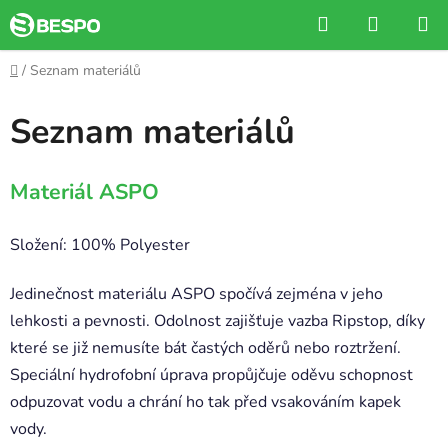
Přejít
Hledat
NÁKUP
na
KOŠÍK
obsah
Domů
/
Seznam materiálů
Seznam materiálů
Materiál ASPO
Složení: 100% Polyester
Jedinečnost materiálu ASPO spočívá zejména v jeho
lehkosti a pevnosti. Odolnost zajišťuje vazba Ripstop, díky
které se již nemusíte bát častých oděrů nebo roztržení.
Speciální hydrofobní úprava propůjčuje oděvu schopnost
odpuzovat vodu a chrání ho tak před vsakováním kapek
vody.