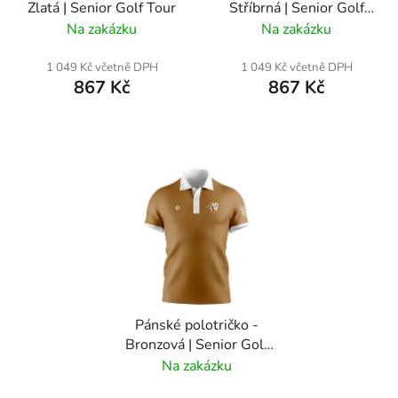
Zlatá | Senior Golf Tour
Stříbrná | Senior Golf
d
Tour
Na zakázku
Na zakázku
u
k
1 049 Kč včetně DPH
1 049 Kč včetně DPH
t
867 Kč
867 Kč
ů
Pánské polotričko -
Bronzová | Senior Golf
Tour
Na zakázku