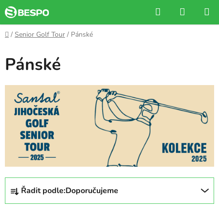
Přejít
Hledat
NÁKUP
na
KOŠÍK
obsah
Domů
/
Senior Golf Tour
/
Pánské
Pánské
Ř
Řadit podle:
Doporučujeme
a
z