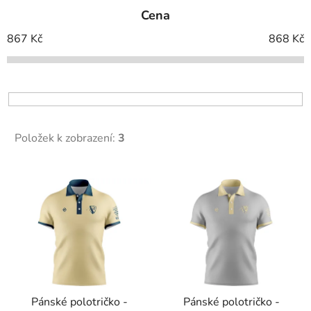
e
Cena
n
í
867
Kč
868
Kč
p
r
o
d
u
Položek k zobrazení:
3
k
t
V
ů
ý
p
i
s
p
r
Pánské polotričko -
Pánské polotričko -
o