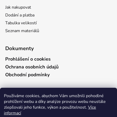
ý
Jak nakupovat
p
i
Dodání a platba
s
Tabulka velikostí
u
Seznam materiálů
Dokumenty
Prohlášení o cookies
Ochrana osobních údajů
Obchodní podmínky
Vyhledávání
Používáme cookies, abychom Vám umožnili pohodlné
prohlížení webu a díky analýze provozu webu neustále
zlepšovali jeho funkce, výkon a použitelnost.
Více
HLEDAT
informací