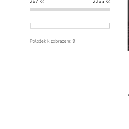
í
267
Kč
2265
Kč
p
a
n
e
l
Položek k zobrazení:
9