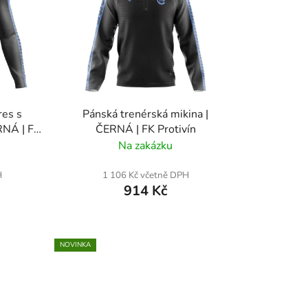
í
p
r
o
d
u
k
res s
Pánská trenérská mikina |
t
RNÁ | FK
ČERNÁ | FK Protivín
ů
Na zakázku
H
1 106 Kč včetně DPH
914 Kč
NOVINKA