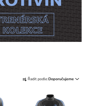
Ř
Řadit podle:
Doporučujeme
a
z
e
n