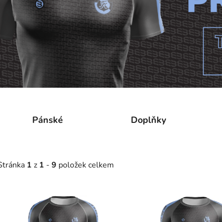
Pánské
Doplňky
Stránka
1
z
1
-
9
položek celkem
V
ý
p