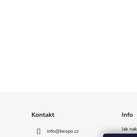
Z
á
Kontakt
Info
p
a
Jak na
info
@
bespo.cz
t