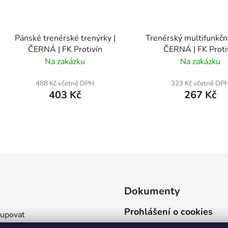
Pánské trenérské trenýrky |
Trenérský multifunkční
ČERNÁ | FK Protivín
ČERNÁ | FK Proti
Na zakázku
Na zakázku
488 Kč včetně DPH
323 Kč včetně DP
403 Kč
267 Kč
O
v
l
á
d
Dokumenty
a
c
Prohlášení o cookies
kupovat
í
Ochrana osobních údajů