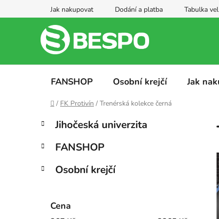
Přejít
Jak nakupovat
Dodání a platba
Tabulka vel
na
obsah
FANSHOP
Osobní krejčí
Jak nak
Domů
/
FK Protivín
/
Trenérská kolekce černá
P
K
Přeskočit
Jihočeská univerzita
a
kategorie
o
t
s
FANSHOP
e
t
g
r
Osobní krejčí
o
a
r
i
n
e
Cena
n