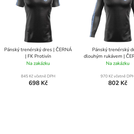
s
p
r
o
d
Pánský trenérský dres | ČERNÁ
Pánský trenérský d
u
| FK Protivín
dlouhým rukávem | ČE
k
Protivín
Na zakázku
Na zakázku
t
ů
845 Kč včetně DPH
970 Kč včetně DP
698 Kč
802 Kč