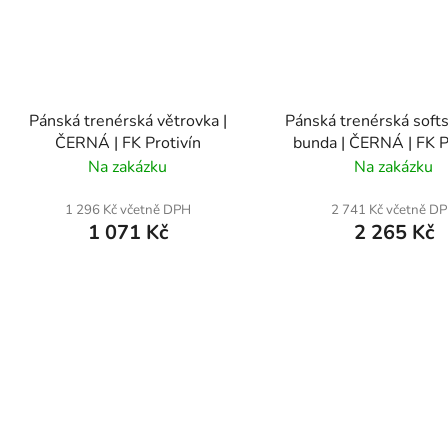
Pánská trenérská větrovka |
Pánská trenérská soft
ČERNÁ | FK Protivín
bunda | ČERNÁ | FK P
Na zakázku
Na zakázku
1 296 Kč včetně DPH
2 741 Kč včetně D
1 071 Kč
2 265 Kč