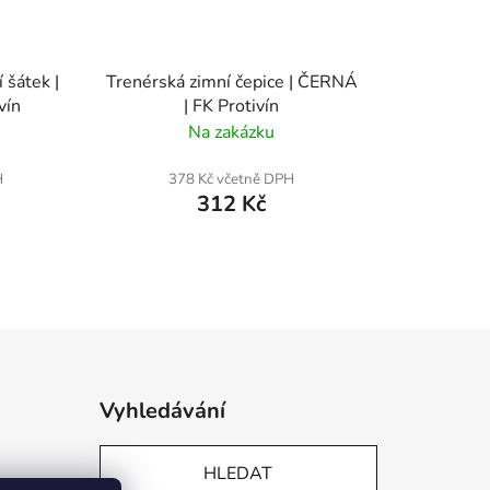
 šátek |
Trenérská zimní čepice | ČERNÁ
vín
| FK Protivín
Na zakázku
H
378 Kč včetně DPH
312 Kč
Vyhledávání
HLEDAT