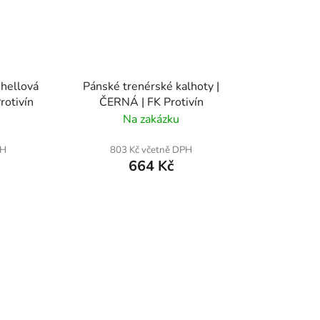
shellová
Pánské trenérské kalhoty |
rotivín
ČERNÁ | FK Protivín
Na zakázku
PH
803 Kč včetně DPH
664 Kč