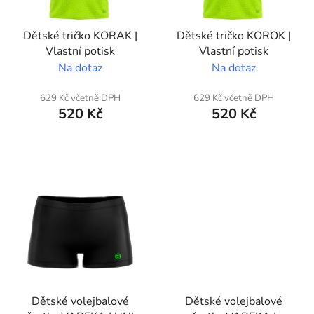
p
r
Dětské tričko KORAK |
Dětské tričko KOROK |
o
Vlastní potisk
Vlastní potisk
d
Na dotaz
Na dotaz
u
k
629 Kč včetně DPH
629 Kč včetně DPH
t
520 Kč
520 Kč
ů
Dětské volejbalové
Dětské volejbalové