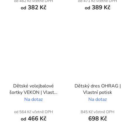
od 462 Kč včetně DPH
od 471 Kč včetně DPH
382 Kč
389 Kč
od
od
Dětské volejbalové
Dětský dres OHRAG |
šortky VEKON | Vlastní
Vlastní potisk
potisk
Na dotaz
Na dotaz
od 564 Kč včetně DPH
845 Kč včetně DPH
466 Kč
698 Kč
od