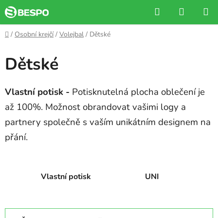
Přejít
Hledat
NÁKUP
na
KOŠÍK
obsah
Domů
/
Osobní krejčí
/
Volejbal
/
Dětské
Dětské
Vlastní potisk -
Potisknutelná plocha oblečení je
až 100%. Možnost obrandovat vašimi logy a
partnery společně s vaším unikátním designem na
přání.
Vlastní potisk
UNI
Ř