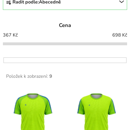
Řadit podle:
Abecedně
a
z
e
Cena
n
í
367
Kč
698
Kč
p
r
o
d
u
Položek k zobrazení:
9
k
t
V
ů
ý
p
i
s