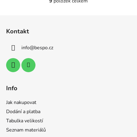
9
položek celkem
O
v
l
Z
á
á
d
Kontakt
p
a
a
c
info
@
bespo.cz
t
í
p
í
r
v
k
y
Info
v
ý
Jak nakupovat
p
i
Dodání a platba
s
Tabulka velikostí
u
Seznam materiálů