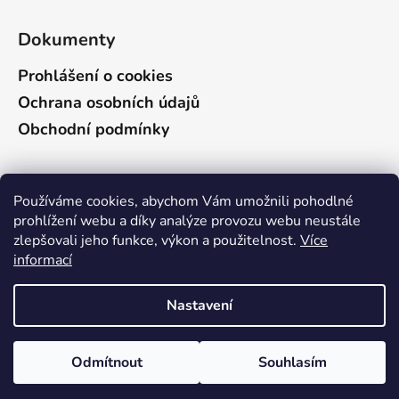
Dokumenty
Prohlášení o cookies
Ochrana osobních údajů
Obchodní podmínky
Vyhledávání
Používáme cookies, abychom Vám umožnili pohodlné
prohlížení webu a díky analýze provozu webu neustále
zlepšovali jeho funkce, výkon a použitelnost.
Více
HLEDAT
informací
Vzhledem k celozávodní dovolené budou v těchto
Nastavení
obdobích následující úpravy doby dodání: Objednávky
přijaté 16.6. - 30.6.2026 = budou odeslány nejdéle v
Vytvořil Shoptet
týdnu 17. - 21.8.2026. Objednávky přijaté 1.7. - 15.7.2026
Odmítnout
Souhlasím
Copyright 2026
BESPO
. Všechna práva vyhrazena.
= budou odeslány nejdéle v týdnu 31.8. - 4.9.2026
Upravit nastavení cookies