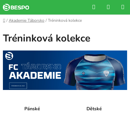
Přejít
Hledat
NÁKUP
na
KOŠÍK
obsah
Domů
/
Akademie Táborsko
/
Tréninková kolekce
Tréninková kolekce
Pánské
Dětské