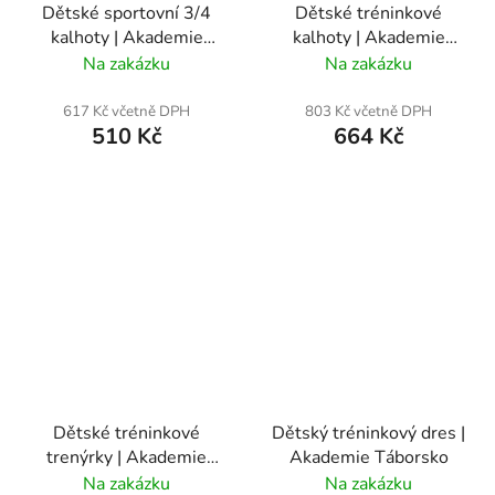
Dětské sportovní 3/4
Dětské tréninkové
kalhoty | Akademie
kalhoty | Akademie
Táborsko
Táborsko
Na zakázku
Na zakázku
617 Kč včetně DPH
803 Kč včetně DPH
510 Kč
664 Kč
Dětské tréninkové
Dětský tréninkový dres |
trenýrky | Akademie
Akademie Táborsko
Táborsko
Na zakázku
Na zakázku