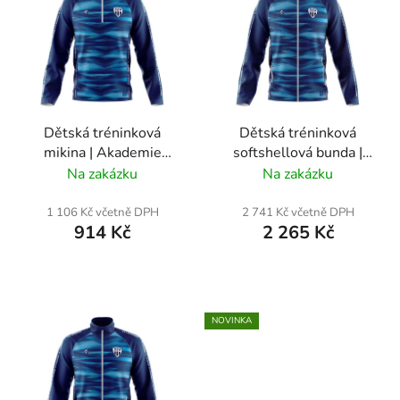
p
i
s
p
r
Dětská tréninková
Dětská tréninková
o
mikina | Akademie
softshellová bunda |
d
Táborsko
Akademie Táborsko
Na zakázku
Na zakázku
u
k
1 106 Kč včetně DPH
2 741 Kč včetně DPH
t
914 Kč
2 265 Kč
ů
NOVINKA