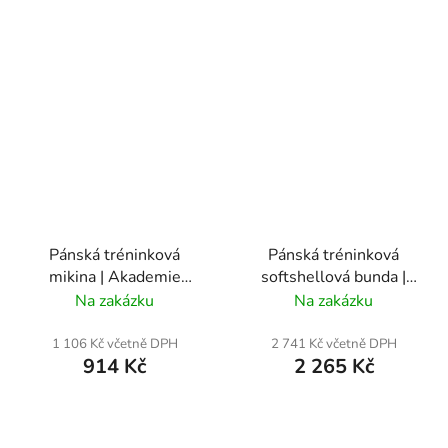
Pánská tréninková
Pánská tréninková
mikina | Akademie
softshellová bunda |
Táborsko
Akademie Táborsko
Na zakázku
Na zakázku
1 106 Kč včetně DPH
2 741 Kč včetně DPH
914 Kč
2 265 Kč