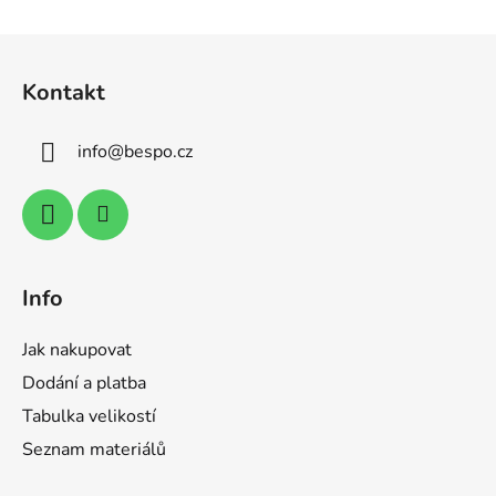
d
v
a
á
Z
c
n
á
í
í
Kontakt
p
p
r
a
v
info
@
bespo.cz
t
k
í
y
v
ý
p
i
Info
s
u
Jak nakupovat
Dodání a platba
Tabulka velikostí
Seznam materiálů