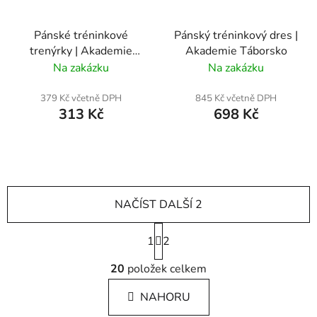
Pánské tréninkové
Pánský tréninkový dres |
trenýrky | Akademie
Akademie Táborsko
Táborsko
Na zakázku
Na zakázku
379 Kč včetně DPH
845 Kč včetně DPH
313 Kč
698 Kč
NAČÍST DALŠÍ 2
S
1
t
2
r
O
á
20
položek celkem
v
n
l
k
NAHORU
á
o