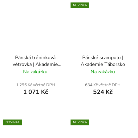
NOVINKA
Pánská tréninková
Pánské scampolo |
větrovka | Akademie
Akademie Táborsko
Táborsko
Na zakázku
Na zakázku
1 296 Kč včetně DPH
634 Kč včetně DPH
1 071 Kč
524 Kč
NOVINKA
NOVINKA