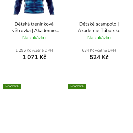
Dětská tréninková
Dětské scampolo |
větrovka | Akademie
Akademie Táborsko
Táborsko
Na zakázku
Na zakázku
1 296 Kč včetně DPH
634 Kč včetně DPH
1 071 Kč
524 Kč
NOVINKA
NOVINKA