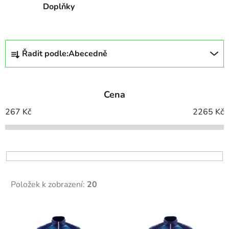
Doplňky
Ř
Řadit podle:
Abecedně
a
z
e
Cena
n
í
267
Kč
2265
Kč
p
r
o
d
u
Položek k zobrazení:
20
k
t
V
ů
ý