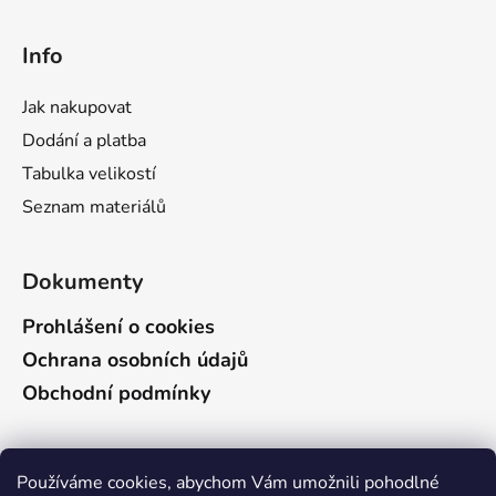
k
y
Info
v
ý
Jak nakupovat
p
i
Dodání a platba
s
Tabulka velikostí
u
Seznam materiálů
Dokumenty
Prohlášení o cookies
Ochrana osobních údajů
Obchodní podmínky
Vyhledávání
Používáme cookies, abychom Vám umožnili pohodlné