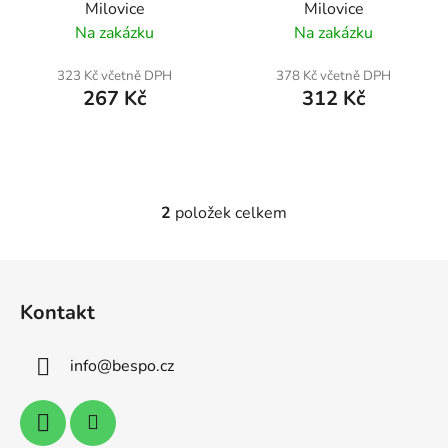
Milovice
Milovice
d
Na zakázku
Na zakázku
u
k
323 Kč včetně DPH
378 Kč včetně DPH
t
267 Kč
312 Kč
ů
2
položek celkem
O
v
l
Z
á
á
d
Kontakt
p
a
a
c
info
@
bespo.cz
t
í
p
í
r
v