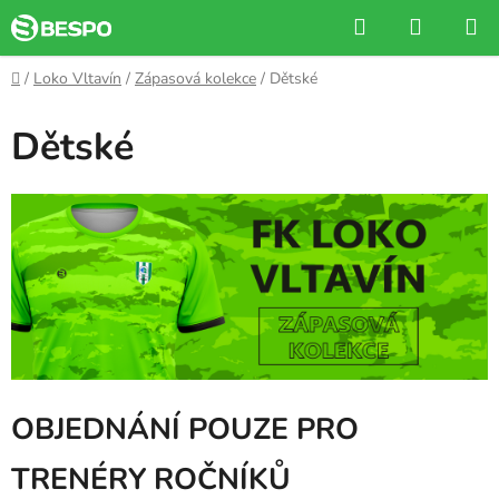
Přejít
Hledat
NÁKUP
na
KOŠÍK
obsah
Domů
/
Loko Vltavín
/
Zápasová kolekce
/
Dětské
Dětské
OBJEDNÁNÍ POUZE PRO
TRENÉRY ROČNÍKŮ