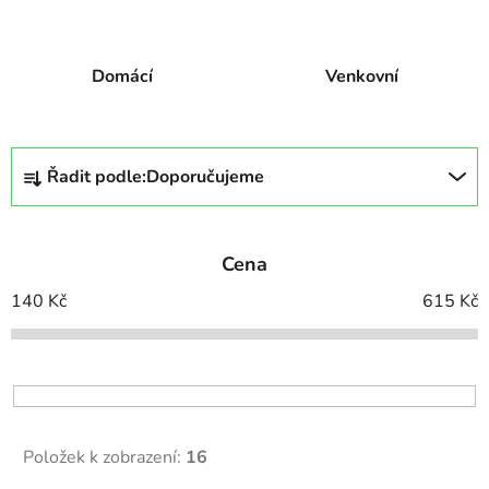
Domácí
Venkovní
Ř
Řadit podle:
Doporučujeme
a
z
e
Cena
n
í
140
Kč
615
Kč
p
r
o
d
u
Položek k zobrazení:
16
k