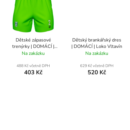
Dětské zápasové
Dětský brankářský dres
trenýrky | DOMÁCÍ |
| DOMÁCÍ | Loko Vltavín
Loko Vltavín
Na zakázku
Na zakázku
488 Kč včetně DPH
629 Kč včetně DPH
403 Kč
520 Kč