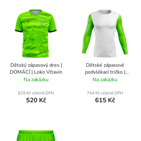
t
V
ů
ý
p
i
s
p
r
Dětský zápasový dres |
Dětské zápasové
o
DOMÁCÍ | Loko Vltavín
podvlékací tričko |
d
DOMÁCÍ | Loko Vltavín
Na zakázku
Na zakázku
u
k
629 Kč včetně DPH
744 Kč včetně DPH
t
520 Kč
615 Kč
ů