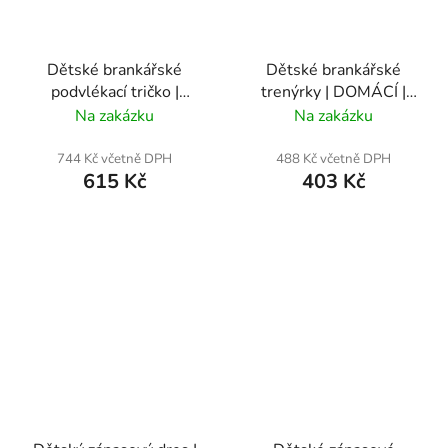
Dětské brankářské
Dětské brankářské
podvlékací tričko |
trenýrky | DOMÁCÍ |
DOMÁCÍ | Loko Vltavín
Loko Vltavín
Na zakázku
Na zakázku
744 Kč včetně DPH
488 Kč včetně DPH
615 Kč
403 Kč