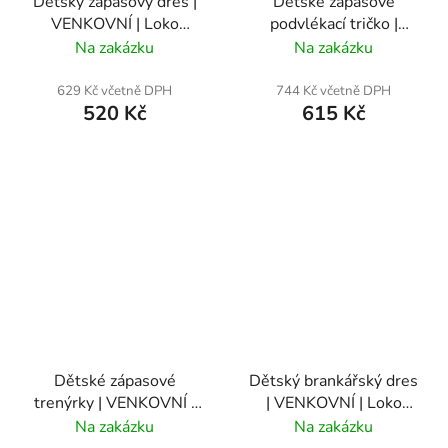
Dětský zápasový dres |
Dětské zápasové
VENKOVNÍ | Loko
podvlékací tričko |
Vltavín
VENKOVNÍ | Loko
Na zakázku
Na zakázku
Vltavín
629 Kč včetně DPH
744 Kč včetně DPH
520 Kč
615 Kč
Dětské zápasové
Dětský brankářský dres
trenýrky | VENKOVNÍ |
| VENKOVNÍ | Loko
Loko Vltavín
Vltavín
Na zakázku
Na zakázku