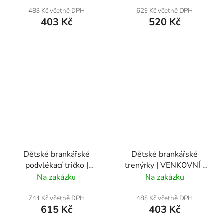
488 Kč včetně DPH
629 Kč včetně DPH
403 Kč
520 Kč
Dětské brankářské
Dětské brankářské
podvlékací tričko |
trenýrky | VENKOVNÍ |
VENKOVNÍ | Loko
Loko Vltavín
Na zakázku
Na zakázku
Vltavín
744 Kč včetně DPH
488 Kč včetně DPH
615 Kč
403 Kč