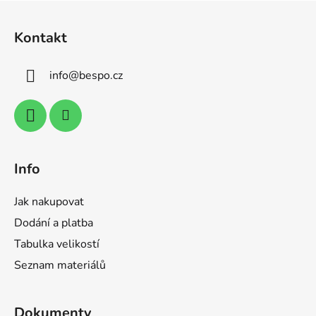
l
Z
á
á
d
Kontakt
p
a
a
c
info
@
bespo.cz
t
í
p
í
r
v
k
y
Info
v
ý
Jak nakupovat
p
i
Dodání a platba
s
Tabulka velikostí
u
Seznam materiálů
Dokumenty