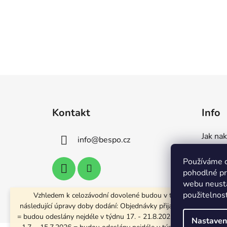
Z
á
Kontakt
Info
p
a
Jak na
info
@
bespo.cz
t
Dodání
í
Používáme 
Tabulka
pohodlné pr
Seznam
webu neustá
použitelnos
Vzhledem k celozávodní dovolené budou v těchto obdobích
následující úpravy doby dodání: Objednávky přijaté 16.6. - 30.6.2
= budou odeslány nejdéle v týdnu 17. - 21.8.2026. Objednávky přij
Nastaven