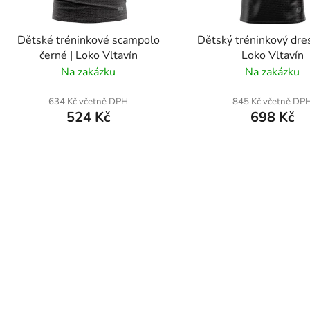
o
d
Dětské tréninkové scampolo
Dětský tréninkový dres
u
černé | Loko Vltavín
Loko Vltavín
k
Na zakázku
Na zakázku
t
ů
634 Kč včetně DPH
845 Kč včetně DP
524 Kč
698 Kč