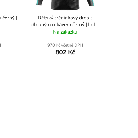
u
k
 černý |
Dětský tréninkový dres s
t
dlouhým rukávem černý | Loko
ů
Vltavín
Na zakázku
H
970 Kč včetně DPH
802 Kč