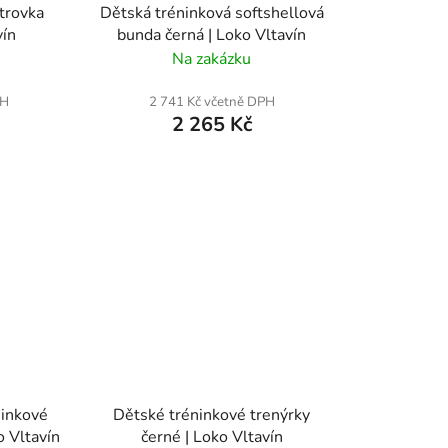
trovka
Dětská tréninková softshellová
vín
bunda černá | Loko Vltavín
Na zakázku
PH
2 741 Kč včetně DPH
2 265 Kč
ninkové
Dětské tréninkové trenýrky
o Vltavín
černé | Loko Vltavín