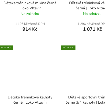
Dětská tréninková mikina černá
Dětská tréninková vě
| Loko Vltavín
černá | Loko Vlta
Na zakázku
Na zakázku
1 106 Kč včetně DPH
1 296 Kč včetně D
914 Kč
1 071 Kč
NOVINKA
NOVINKA
Dětské tréninkové kalhoty
Dětské sportovní tré
černé | Loko Vltavín
černé 3/4 kalhoty | Lok