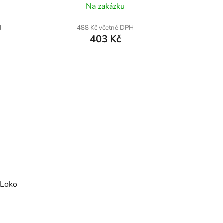
Na zakázku
H
488 Kč včetně DPH
403 Kč
 Loko