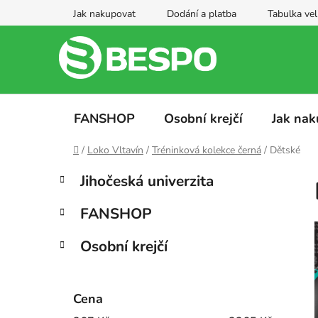
Přejít
Jak nakupovat
Dodání a platba
Tabulka vel
na
obsah
FANSHOP
Osobní krejčí
Jak nak
Domů
/
Loko Vltavín
/
Tréninková kolekce černá
/
Dětské
P
K
Přeskočit
Jihočeská univerzita
a
kategorie
o
t
s
FANSHOP
e
t
g
r
Osobní krejčí
o
a
r
i
n
e
Cena
n