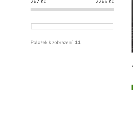
í
267
Kč
2265
Kč
p
a
n
e
l
Položek k zobrazení:
11
i