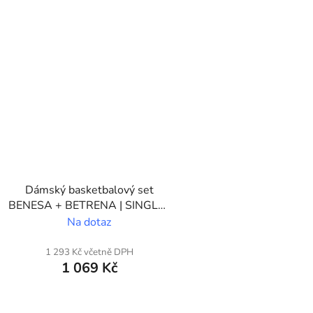
Dámský basketbalový set
BENESA + BETRENA | SINGLE |
Vlastní potisk
Na dotaz
1 293 Kč včetně DPH
1 069 Kč