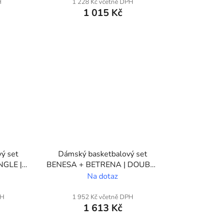
H
1 228 Kč včetně DPH
1 015 Kč
ý set
Dámský basketbalový set
NGLE |
BENESA + BETRENA | DOUBLE
| Vlastní potisk
Na dotaz
PH
1 952 Kč včetně DPH
1 613 Kč