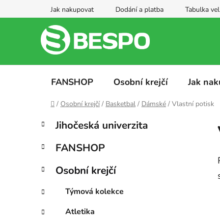
Přejít
Jak nakupovat
Dodání a platba
Tabulka vel
na
obsah
FANSHOP
Osobní krejčí
Jak nak
Domů
/
Osobní krejčí
/
Basketbal
/
Dámské
/
Vlastní potisk
P
K
Přeskočit
Jihočeská univerzita
a
kategorie
o
t
s
FANSHOP
e
t
g
r
Osobní krejčí
o
a
r
Týmová kolekce
i
n
e
n
Atletika