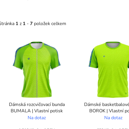
Stránka
1
z
1
-
7
položek celkem
V
ý
p
s
p
r
o
d
Dámská rozcvičovací bunda
Dámské basketbalové
u
BUMALA | Vlastní potisk
BOROK | Vlastní po
k
Na dotaz
Na dotaz
t