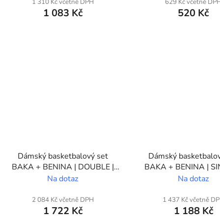
ů
1 310 Kč včetně DPH
629 Kč včetně DP
1 083 Kč
520 Kč
Dámský basketbalový set
Dámský basketbalov
BAKA + BENINA | DOUBLE |
BAKA + BENINA | SI
Vlastní potisk
Vlastní potisk
Na dotaz
Na dotaz
2 084 Kč včetně DPH
1 437 Kč včetně D
1 722 Kč
1 188 Kč