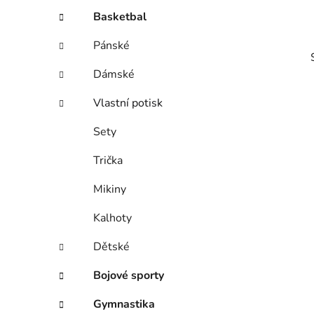
í
Basketbal
p
a
Pánské
n
e
Dámské
l
Vlastní potisk
Sety
i
Trička
Mikiny
Kalhoty
Dětské
Bojové sporty
Gymnastika