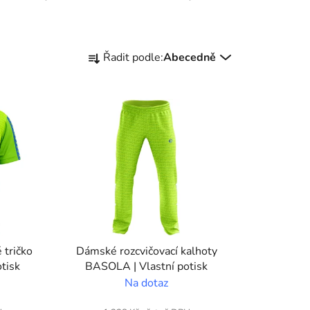
Ř
Řadit podle:
Abecedně
a
z
e
n
í
p
r
o
d
u
k
 tričko
Dámské rozcvičovací kalhoty
t
tisk
BASOLA | Vlastní potisk
ů
Na dotaz