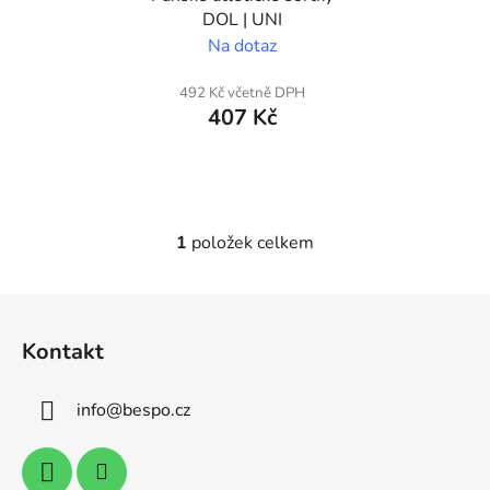
o
DOL | UNI
d
Na dotaz
u
k
492 Kč včetně DPH
t
407 Kč
ů
1
položek celkem
O
v
l
Z
á
á
d
Kontakt
p
a
a
c
info
@
bespo.cz
t
í
p
í
r