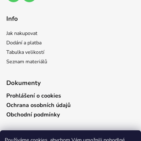
v
k
y
Info
v
ý
Jak nakupovat
p
i
Dodání a platba
s
Tabulka velikostí
u
Seznam materiálů
Dokumenty
Prohlášení o cookies
Ochrana osobních údajů
Obchodní podmínky
Vyhledávání
Používáme cookies, abychom Vám umožnili pohodlné