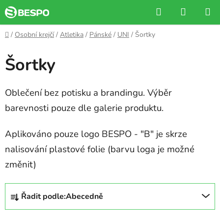
Přejít
Hledat
NÁKUP
na
KOŠÍK
obsah
Domů
/
Osobní krejčí
/
Atletika
/
Pánské
/
UNI
/
Šortky
Šortky
Oblečení bez potisku a brandingu. Výběr
barevnosti pouze dle galerie produktu.
Aplikováno pouze logo BESPO - "B" je skrze
nalisování plastové folie (barvu loga je možné
změnit)
Ř
Řadit podle:
Abecedně
a
z