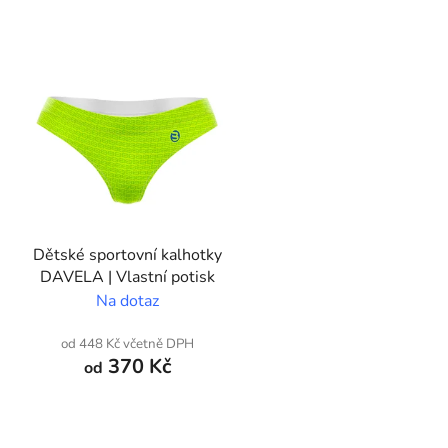
V
ý
p
s
p
r
o
d
Dětské sportovní kalhotky
u
DAVELA | Vlastní potisk
k
Na dotaz
t
ů
od 448 Kč včetně DPH
370 Kč
od