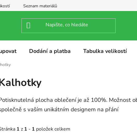
ikostí
Seznam materiálů
upovat
Dodání a platba
Tabulka velikostí
lhotky
Kalhotky
Potisknutelná plocha oblečení je až 100%. Možnost o
společně s vaším unikátním designem na přání
Stránka
1
z
1
-
1
položek celkem