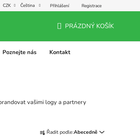
CZK
Čeština
Přihlášení
Registrace
PRÁZDNÝ KOŠÍK
NÁKUPNÍ
KOŠÍK
Poznejte nás
Kontakt
brandovat vašimi logy a partnery
Ř
Řadit podle:
Abecedně
a