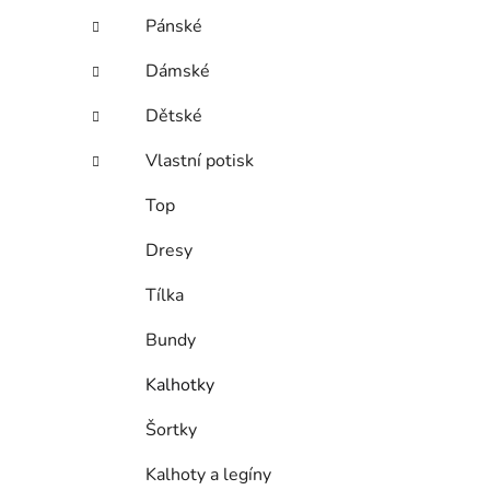
í
Pánské
p
a
Dámské
n
e
Dětské
i
l
Vlastní potisk
Top
Dresy
Tílka
Bundy
Kalhotky
Šortky
Kalhoty a legíny