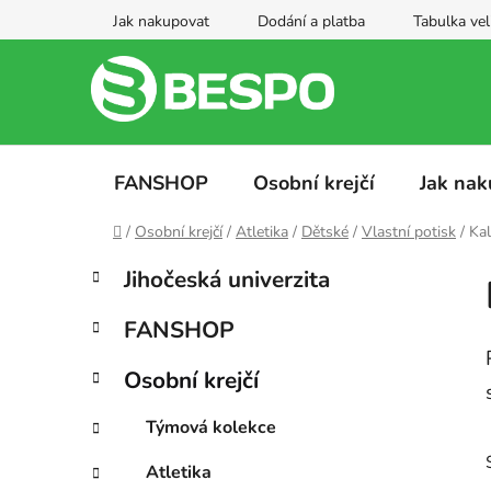
Přejít
Jak nakupovat
Dodání a platba
Tabulka vel
na
obsah
FANSHOP
Osobní krejčí
Jak nak
Domů
/
Osobní krejčí
/
Atletika
/
Dětské
/
Vlastní potisk
/
Ka
P
K
Přeskočit
Jihočeská univerzita
a
kategorie
o
t
s
FANSHOP
e
t
g
r
Osobní krejčí
o
a
r
Týmová kolekce
i
n
e
n
Atletika