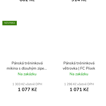
NOVINKA
Pánská tréninková
Pánská tréninková
mikina s dlouhým zipem
větrovka | FC Písek
| FC Písek
Na zakázku
Na zakázku
1 303 Kč včetně DPH
1 296 Kč včetně DPH
1 077 Kč
1 071 Kč