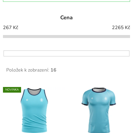
z
e
Cena
n
í
267
Kč
2265
Kč
p
r
o
d
u
Položek k zobrazení:
16
k
t
V
ů
NOVINKA
ý
p
i
s
p