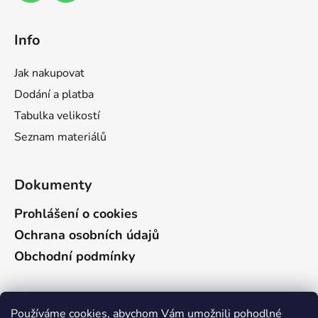
v
k
y
Info
v
ý
Jak nakupovat
p
i
Dodání a platba
s
Tabulka velikostí
u
Seznam materiálů
Dokumenty
Prohlášení o cookies
Ochrana osobních údajů
Obchodní podmínky
Vyhledávání
Používáme cookies, abychom Vám umožnili pohodlné