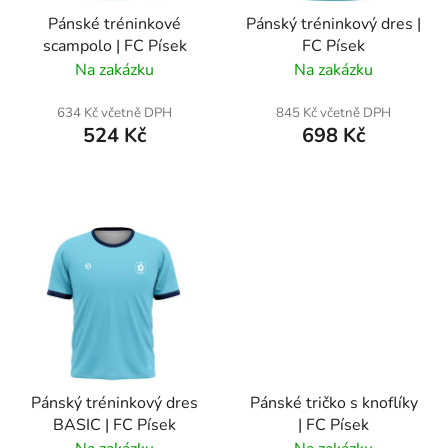
r
Pánské tréninkové
Pánský tréninkový dres |
o
scampolo | FC Písek
FC Písek
d
Na zakázku
Na zakázku
u
k
634 Kč včetně DPH
845 Kč včetně DPH
t
524 Kč
698 Kč
ů
Pánský tréninkový dres
Pánské tričko s knoflíky
BASIC | FC Písek
| FC Písek