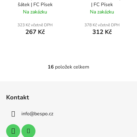
šátek | FC Písek
| FC Písek
Na zakázku
Na zakázku
323 Kč včetně DPH
378 Kč včetně DPH
267 Kč
312 Kč
16
položek celkem
O
v
l
Z
á
á
d
Kontakt
p
a
a
c
info
@
bespo.cz
t
í
p
í
r