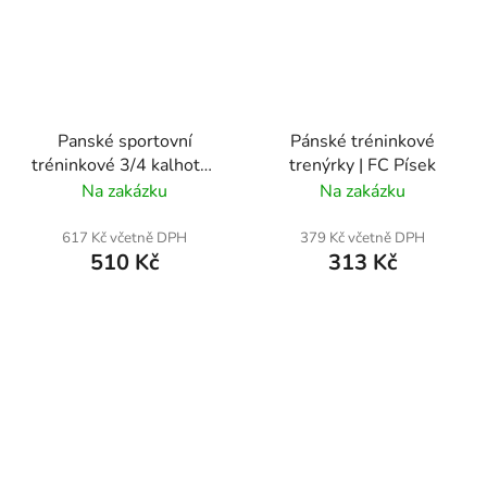
Panské sportovní
Pánské tréninkové
tréninkové 3/4 kalhoty |
trenýrky | FC Písek
FC Písek
Na zakázku
Na zakázku
617 Kč včetně DPH
379 Kč včetně DPH
510 Kč
313 Kč