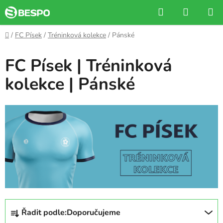
Přejít
Hledat
NÁKUP
na
KOŠÍK
obsah
Domů
/
FC Písek
/
Tréninková kolekce
/
Pánské
FC Písek | Tréninková
kolekce | Pánské
Ř
Řadit podle:
Doporučujeme
a