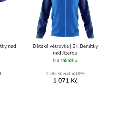
tky nad
Dětská větrovka | SK Benátky
nad Jizerou
Na zakázku
H
1 296 Kč včetně DPH
1 071 Kč