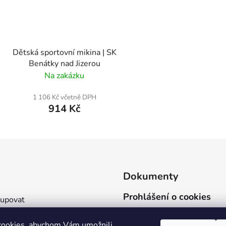
Dětská sportovní mikina | SK
Benátky nad Jizerou
Na zakázku
1 106 Kč včetně DPH
914 Kč
Dokumenty
Prohlášení o cookies
kupovat
Ochrana osobních údajů
 a platba
cookies, abychom Vám umožnili