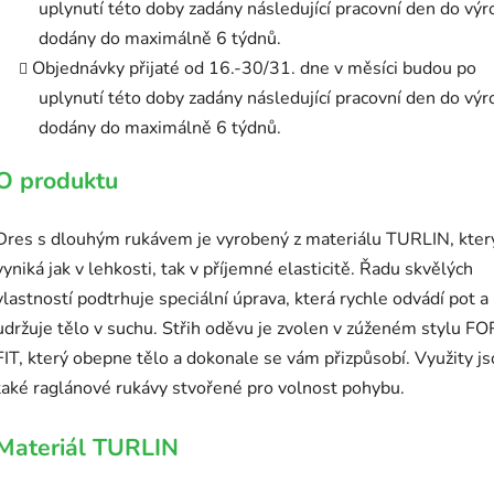
uplynutí této doby zadány následující pracovní den do výr
dodány do maximálně 6 týdnů.
Objednávky přijaté od 16.-30/31. dne v měsíci budou po
uplynutí této doby zadány následující pracovní den do výr
dodány do maximálně 6 týdnů.
O produktu
Dres s dlouhým rukávem je vyrobený z materiálu TURLIN, kter
vyniká jak v lehkosti, tak v příjemné elasticitě. Řadu skvělých
vlastností podtrhuje speciální úprava, která rychle odvádí pot a
udržuje tělo v suchu. Střih oděvu je zvolen v zúženém stylu F
FIT, který obepne tělo a dokonale se vám přizpůsobí. Využity j
také raglánové rukávy stvořené pro volnost pohybu.
Materiál TURLIN