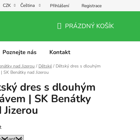
CZK
Čeština
Přihlášení
Registrace
PRÁZDNÝ KOŠÍK
NÁKUPNÍ
KOŠÍK
Poznejte nás
Kontakt
nátky nad Jizerou
/
Dětské
/
Dětský dres s dlouhým
| SK Benátky nad Jizerou
ský dres s dlouhým
ávem | SK Benátky
 Jizerou
t