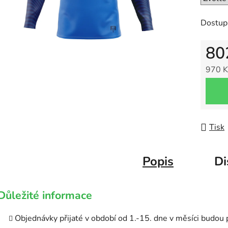
Dostup
80
970 K
Měrná
Tisk
Popis
Di
Důležité informace
Objednávky přijaté v období od 1.-15. dne v měsíci budou 