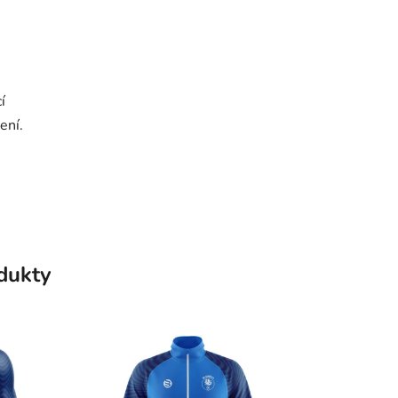
í
ení.
odukty