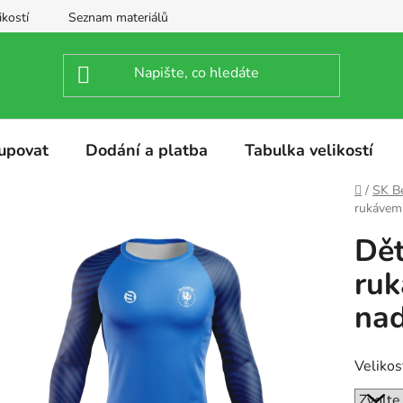
ikostí
Seznam materiálů
upovat
Dodání a platba
Tabulka velikostí
Domů
/
SK Be
rukávem 
Dět
ruk
nad
Velikos