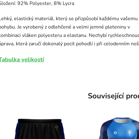
Složení: 92% Polyester, 8% Lycra
Lehký, elastický materiál, který se přizpůsobí každému vašemu
pohybu. Je vyrobený z odlehčené a velmi jemné pleteniny v
kombinaci vláken polyesteru a elastanu. Nechybí rychleschnouc
úprava, která zaručí dokonalý pocit pohodlí i při celodenním noš
Tabulka velikostí
Související pr