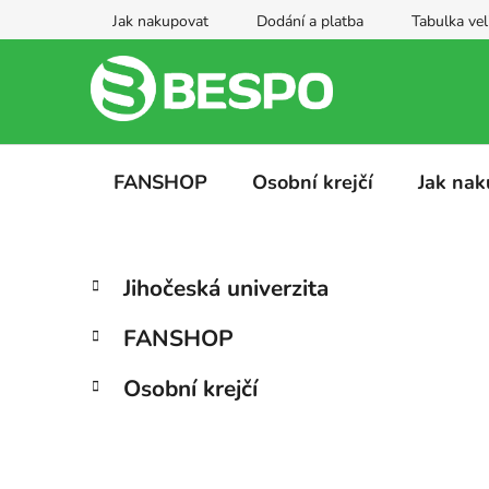
Přejít
Jak nakupovat
Dodání a platba
Tabulka vel
na
obsah
FANSHOP
Osobní krejčí
Jak nak
P
K
Přeskočit
Jihočeská univerzita
a
kategorie
o
t
s
FANSHOP
e
t
g
r
Osobní krejčí
o
a
r
i
n
e
n