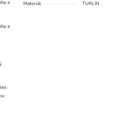
oby a
Materiál
TURLIN
oby a
ý
ORM-
sou