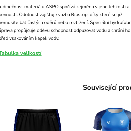
Jedinečnost materiálu ASPO spočívá zejména v jeho lehkosti a
pevnosti. Odolnost zajišťuje vazba Ripstop, díky které se již
nemusíte bát častých oděrů nebo roztržení. Speciální hydrofobn
úprava propůjčuje oděvu schopnost odpuzovat vodu a chrání ho
před vsakováním kapek vody.
Tabulka velikostí
Související pr