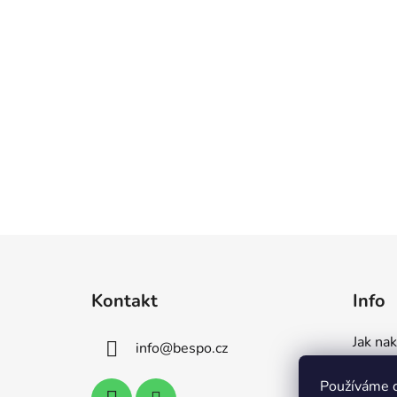
Z
á
Kontakt
Info
p
a
Jak na
info
@
bespo.cz
t
Dodání
í
Používáme 
Tabulka