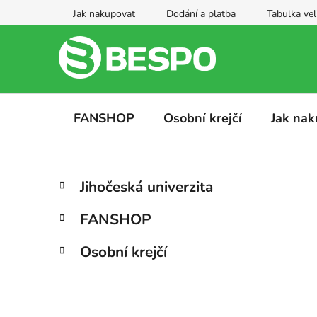
Přejít
Jak nakupovat
Dodání a platba
Tabulka vel
na
obsah
FANSHOP
Osobní krejčí
Jak nak
P
K
Přeskočit
Jihočeská univerzita
a
kategorie
o
t
s
FANSHOP
e
t
g
r
Osobní krejčí
o
a
r
i
n
e
n