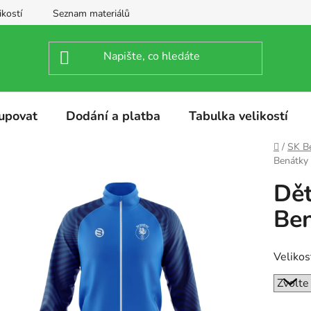
ikostí
Seznam materiálů
upovat
Dodání a platba
Tabulka velikostí
Domů
/
SK Be
Benátky 
Dět
Ben
Velikos