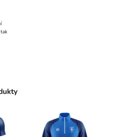
í
 tak
odukty