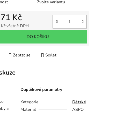
nost
Zvolte variantu
071 Kč
 Kč včetně DPH
 cena:
DO KOŠÍKU
Zeptat se
Sdílet
skuze
Doplňkové parametry
po
Kategorie
Dětské
oby a
Materiál
ASPO