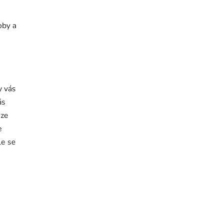
oby a
y vás
ás
uze
e
le se