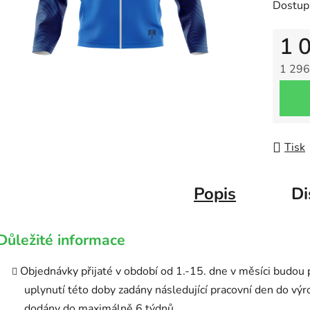
Dostup
1 
1 296
Měrná
Tisk
Popis
Di
Důležité informace
Objednávky přijaté v období od 1.-15. dne v měsíci budou 
uplynutí této doby zadány následující pracovní den do výr
dodány do maximálně 6 týdnů.