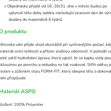
Objednávky přijaté od 16.-30/31. dne v měsíci budou po
uplynutí této doby zadány následující pracovní den do výr
dodány do maximálně 6 týdnů.
O produktu
Větrovka vám přijde vhod obzvláště při sychravějším počasí, kd
materiál oslní lehkostí a přitom značnou odolností. V pohodlí v
poté udrží hydrofobní úprava, která zajistí, že se kapky vody po
sklouznou po povrchu a nebudou se tak vsakovat.
Střih oděvu j
zvolen v zúženém stylu FORM-FIT, který obepne tělo a dokona
vám přizpůsobí.
Materiál ASPO
Složení: 100% Polyester