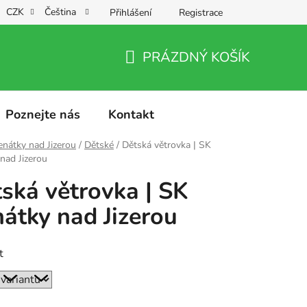
CZK
Čeština
Přihlášení
Registrace
PRÁZDNÝ KOŠÍK
NÁKUPNÍ
KOŠÍK
Poznejte nás
Kontakt
nátky nad Jizerou
/
Dětské
/
Dětská větrovka | SK
nad Jizerou
ská větrovka | SK
átky nad Jizerou
t