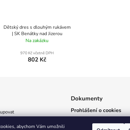
Dětský dres s dlouhým rukávem
| SK Benátky nad Jizerou
Na zakázku
970 Kč včetně DPH
802 Kč
Dokumenty
Prohlášení o cookies
kupovat
Ochrana osobních údajů
 a platba
cookies, abychom Vám umožnili
Obchodní podmínky
 velikostí