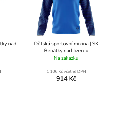
tky nad
Dětská sportovní mikina | SK
Benátky nad Jizerou
Na zakázku
H
1 106 Kč včetně DPH
914 Kč