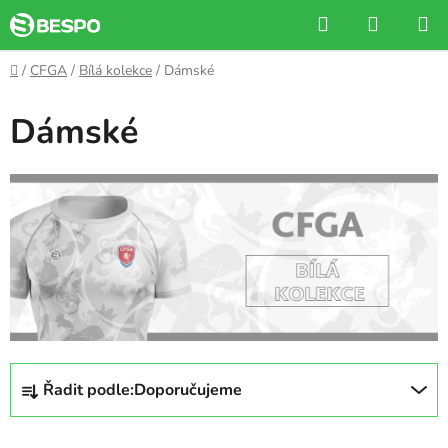
Přejít
Hledat
NÁKUP
na
KOŠÍK
obsah
Domů
/
CFGA
/
Bílá kolekce
/
Dámské
Dámské
Ř
Řadit podle:
Doporučujeme
a
z