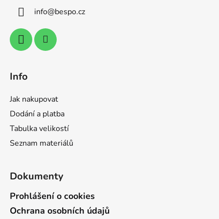
a
c
info
@
bespo.cz
t
í
p
í
r
v
k
y
Info
v
ý
Jak nakupovat
p
i
Dodání a platba
s
Tabulka velikostí
u
Seznam materiálů
Dokumenty
Prohlášení o cookies
Ochrana osobních údajů