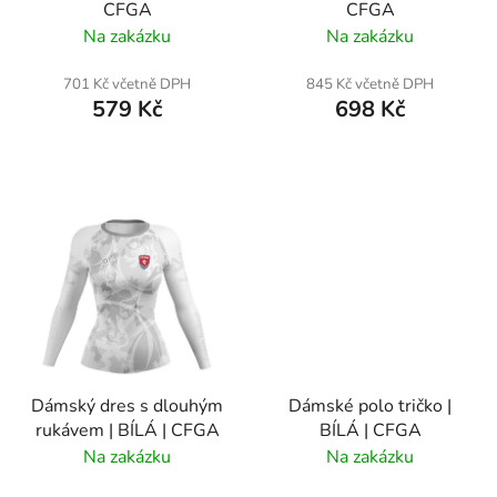
CFGA
CFGA
d
Na zakázku
Na zakázku
u
k
701 Kč včetně DPH
845 Kč včetně DPH
t
579 Kč
698 Kč
ů
Dámský dres s dlouhým
Dámské polo tričko |
rukávem | BÍLÁ | CFGA
BÍLÁ | CFGA
Na zakázku
Na zakázku