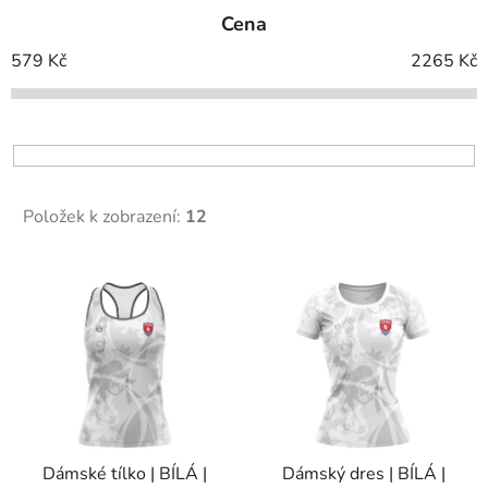
e
Cena
n
í
579
Kč
2265
Kč
p
r
o
d
u
Položek k zobrazení:
12
k
t
V
ů
ý
p
i
s
p
r
Dámské tílko | BÍLÁ |
Dámský dres | BÍLÁ |
o