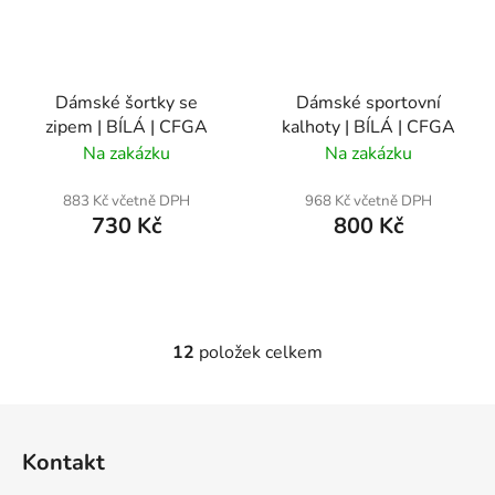
Dámské šortky se
Dámské sportovní
zipem | BÍLÁ | CFGA
kalhoty | BÍLÁ | CFGA
Na zakázku
Na zakázku
883 Kč včetně DPH
968 Kč včetně DPH
730 Kč
800 Kč
12
položek celkem
O
v
l
Z
á
á
d
Kontakt
p
a