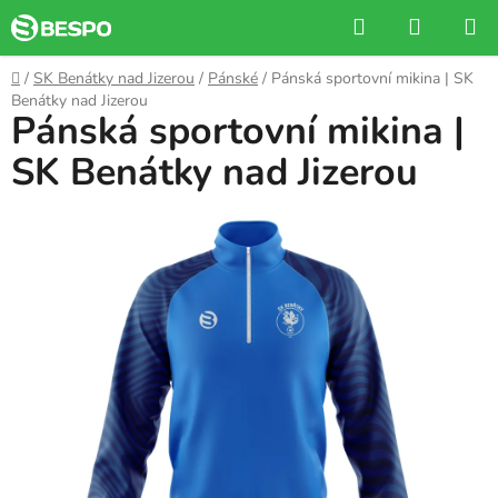
Přejít
Hledat
NÁKUP
na
KOŠÍK
obsah
Domů
/
SK Benátky nad Jizerou
/
Pánské
/
Pánská sportovní mikina | SK
Benátky nad Jizerou
Pánská sportovní mikina |
SK Benátky nad Jizerou