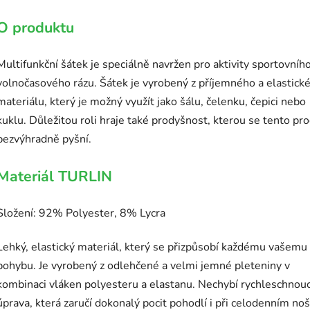
O produktu
Multifunkční šátek je speciálně navržen pro aktivity sportovního
volnočasového rázu. Šátek je vyrobený z příjemného a elastick
materiálu, který je možný využít jako šálu, čelenku, čepici nebo
kuklu. Důležitou roli hraje také prodyšnost, kterou se tento pr
bezvýhradně pyšní.
Materiál TURLIN
Složení: 92% Polyester, 8% Lycra
Lehký, elastický materiál, který se přizpůsobí každému vašemu
pohybu. Je vyrobený z odlehčené a velmi jemné pleteniny v
kombinaci vláken polyesteru a elastanu. Nechybí rychleschnouc
úprava, která zaručí dokonalý pocit pohodlí i při celodenním noš