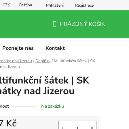
CZK
Čeština
Přihlášení
Registrace
PRÁZDNÝ KOŠÍK
NÁKUPNÍ
KOŠÍK
Poznejte nás
Kontakt
nátky nad Jizerou
/
Doplňky
/
Multifunkční šátek | SK
nad Jizerou
tifunkční šátek | SK
átky nad Jizerou
nost
Na zakázku
7 Kč