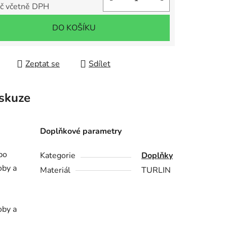
č včetně DPH
 cena:
DO KOŠÍKU
Zeptat se
Sdílet
skuze
Doplňkové parametry
po
Kategorie
Doplňky
oby a
Materiál
TURLIN
oby a