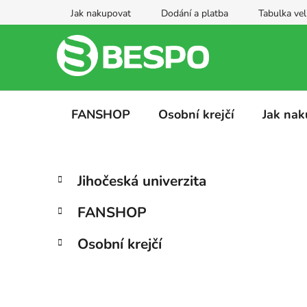
Přejít
Jak nakupovat
Dodání a platba
Tabulka vel
na
obsah
FANSHOP
Osobní krejčí
Jak nak
P
K
Přeskočit
Jihočeská univerzita
a
kategorie
o
t
s
FANSHOP
e
t
g
r
Osobní krejčí
o
a
r
i
n
e
n