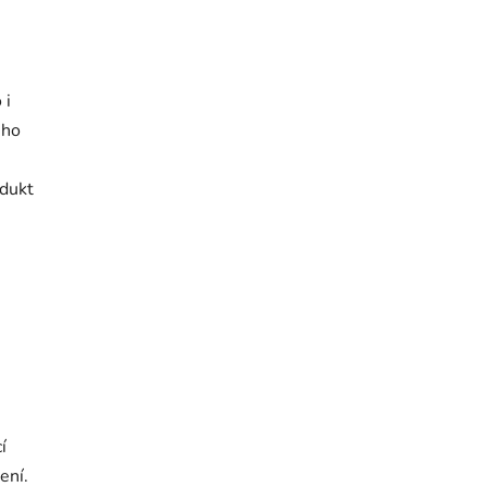
 i
ého
odukt
í
ení.