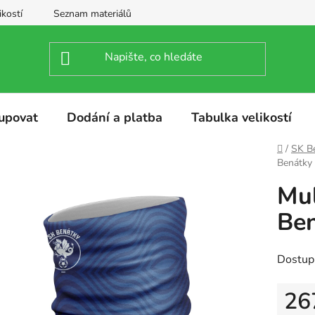
ikostí
Seznam materiálů
upovat
Dodání a platba
Tabulka velikostí
Domů
/
SK Be
Benátky 
Mul
Ben
Dostup
26