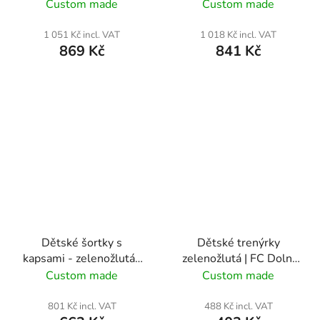
Bečva
Bečva
Custom made
Custom made
1 051 Kč incl. VAT
1 018 Kč incl. VAT
869 Kč
841 Kč
Dětské šortky s
Dětské trenýrky
kapsami - zelenožlutá |
zelenožlutá | FC Dolní
FC Dolní Bečva
Bečva
Custom made
Custom made
801 Kč incl. VAT
488 Kč incl. VAT