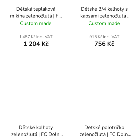
Dětská tepláková
Dětské 3/4 kalhoty s
mikina zelenožlutá | FC
kapsami zelenožlutá |
Dolní Bečva
FC Dolní Bečva
Custom made
Custom made
1 457 Kč incl. VAT
915 Kč incl. VAT
1 204 Kč
756 Kč
Dětské kalhoty
Dětské polotričko
zelenožlutá | FC Dolní
zelenožlutá | FC Dolní