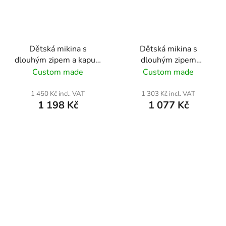
Dětská mikina s
Dětská mikina s
dlouhým zipem a kapucí
dlouhým zipem
zelenožlutá | FC Dolní
zelenožlutá | FC Dolní
Custom made
Custom made
Bečva
Bečva
1 450 Kč incl. VAT
1 303 Kč incl. VAT
1 198 Kč
1 077 Kč