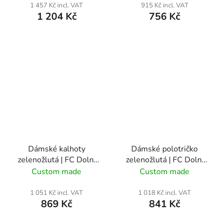
1 457 Kč incl. VAT
915 Kč incl. VAT
1 204 Kč
756 Kč
Dámské kalhoty
Dámské polotričko
zelenožlutá | FC Dolní
zelenožlutá | FC Dolní
Bečva
Bečva
Custom made
Custom made
1 051 Kč incl. VAT
1 018 Kč incl. VAT
869 Kč
841 Kč