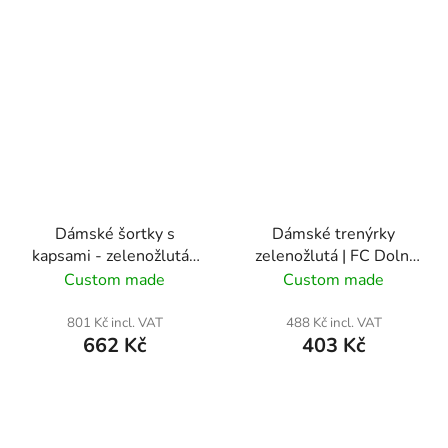
Dámské šortky s
Dámské trenýrky
kapsami - zelenožlutá |
zelenožlutá | FC Dolní
FC Dolní Bečva
Bečva
Custom made
Custom made
801 Kč incl. VAT
488 Kč incl. VAT
662 Kč
403 Kč