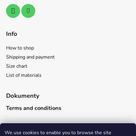
r
o
l
s
Info
How to shop
Shipping and payment
Size chart
List of materials
Dokumenty
Terms and conditions
Search
We use cookies to enable you to browse the site