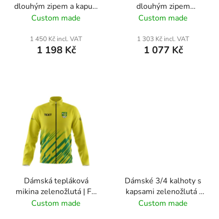
dlouhým zipem a kapucí
dlouhým zipem
o
zelenožlutá | FC Dolní
zelenožlutá | FC Dolní
Custom made
Custom made
d
Bečva
Bečva
u
1 450 Kč incl. VAT
1 303 Kč incl. VAT
c
1 198 Kč
1 077 Kč
t
s
Dámská tepláková
Dámské 3/4 kalhoty s
mikina zelenožlutá | FC
kapsami zelenožlutá |
Dolní Bečva
FC Dolní Bečva
Custom made
Custom made