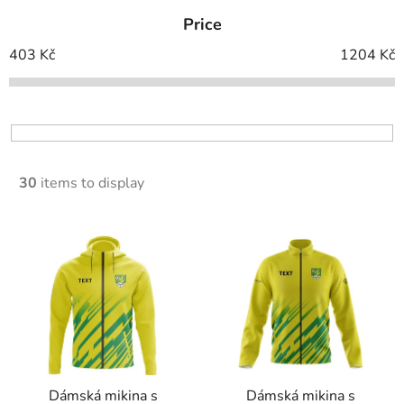
d
Price
u
c
403
Kč
1204
Kč
t
s
o
r
t
30
items to display
i
n
L
g
i
s
t
o
f
p
Dámská mikina s
Dámská mikina s
r