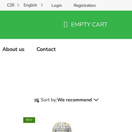
CZK
English
Login
Registration
EMPTY CART
SHOPPING
CART
About us
Contact
P
Sort by:
We recommend
r
o
d
NEW
u