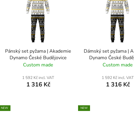
s
t
o
f
p
r
o
Pánský set pyžama | Akademie
Dámský set pyžama | 
d
Dynamo České Budějovice
Dynamo České Buděj
u
Custom made
Custom made
c
t
1 592 Kč incl. VAT
1 592 Kč incl. VAT
1 316 Kč
1 316 Kč
s
NEW
NEW