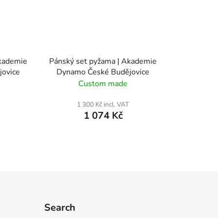
Akademie
Pánský set pyžama | Akademie
ovice
Dynamo České Budějovice
Custom made
1 300 Kč incl. VAT
1 074 Kč
Search