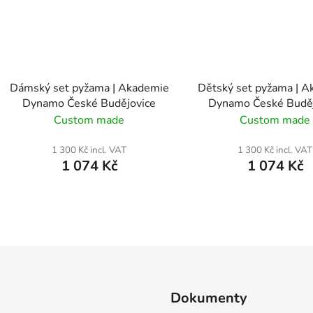
Dámský set pyžama | Akademie
Dětský set pyžama | 
Dynamo České Budějovice
Dynamo České Buděj
Custom made
Custom made
1 300 Kč incl. VAT
1 300 Kč incl. VAT
1 074 Kč
1 074 Kč
L
i
s
t
i
Dokumenty
n