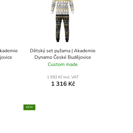
c
t
s
o
r
t
i
Akademie
Dětský set pyžama | Akademie
n
ovice
Dynamo České Budějovice
g
Custom made
1 592 Kč incl. VAT
1 316 Kč
NEW