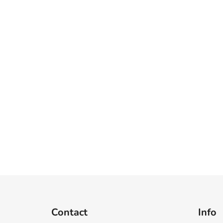
F
o
Contact
Info
o