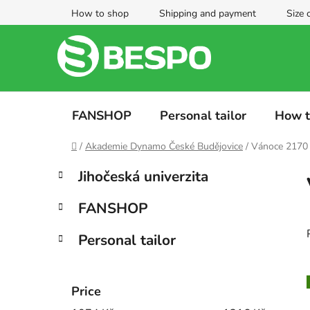
Skip
How to shop
Shipping and payment
Size 
to
content
FANSHOP
Personal tailor
How t
Home
/
Akademie Dynamo České Budějovice
/
Vánoce 2170
S
C
Skip
Jihočeská univerzita
a
categories
i
t
d
FANSHOP
e
e
g
b
Personal tailor
o
a
r
i
r
e
Price
i
s