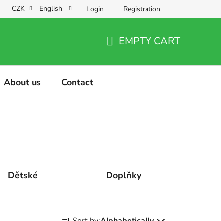
CZK
English
Login
Registration
EMPTY CART
SHOPPING
CART
About us
Contact
Dětské
Doplňky
P
Sort by:
Alphabetically