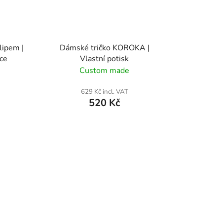
lipem |
Dámské tričko KOROKA |
ice
Vlastní potisk
Custom made
629 Kč incl. VAT
520 Kč