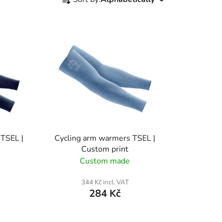
r
o
d
u
c
t
s
o
r
t
i
 TSEL |
Cycling arm warmers TSEL |
n
Custom print
g
Custom made
344 Kč incl. VAT
284 Kč