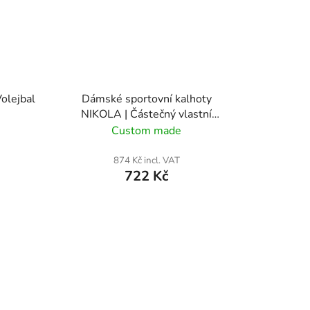
Volejbal
Dámské sportovní kalhoty
NIKOLA | Částečný vlastní
potisk
Custom made
874 Kč incl. VAT
722 Kč