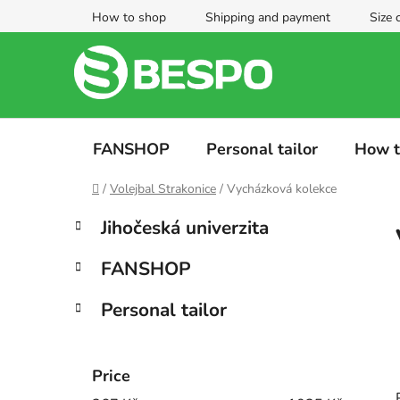
Skip
How to shop
Shipping and payment
Size 
to
content
FANSHOP
Personal tailor
How t
Home
/
Volejbal Strakonice
/
Vycházková kolekce
S
C
Skip
Jihočeská univerzita
a
categories
i
t
d
FANSHOP
e
e
g
b
Personal tailor
o
a
r
i
r
e
Price
s