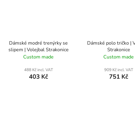
Dámské modré trenýrky se
Dámské polo tričko | 
slipem | Volejbal Strakonice
Strakonice
Custom made
Custom made
488 Kč incl. VAT
909 Kč incl. VAT
403 Kč
751 Kč