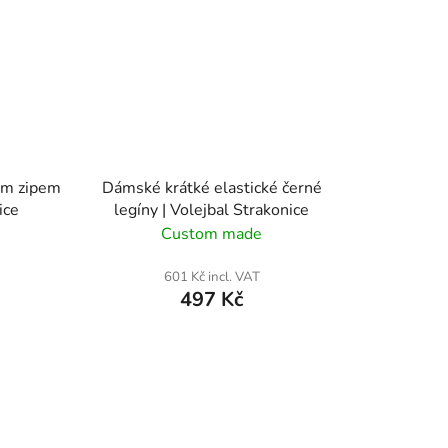
ým zipem
Dámské krátké elastické černé
ice
legíny | Volejbal Strakonice
Custom made
601 Kč incl. VAT
497 Kč