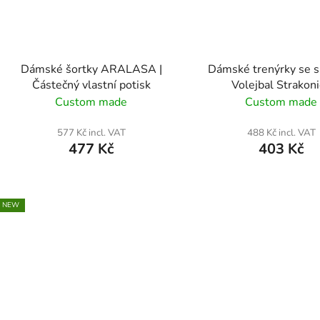
Dámské šortky ARALASA |
Dámské trenýrky se s
Částečný vlastní potisk
Volejbal Strakon
Custom made
Custom made
577 Kč incl. VAT
488 Kč incl. VAT
477 Kč
403 Kč
NEW