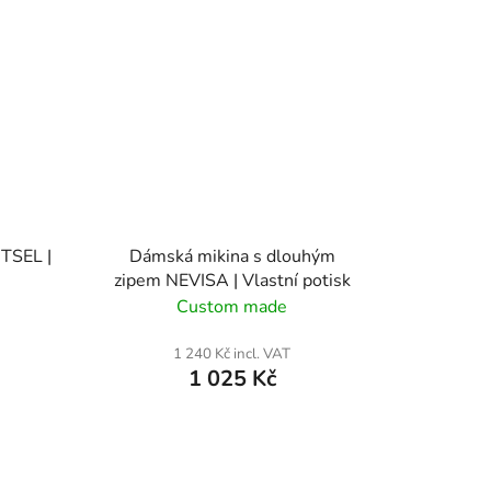
 TSEL |
Dámská mikina s dlouhým
zipem NEVISA | Vlastní potisk
Custom made
1 240 Kč incl. VAT
1 025 Kč