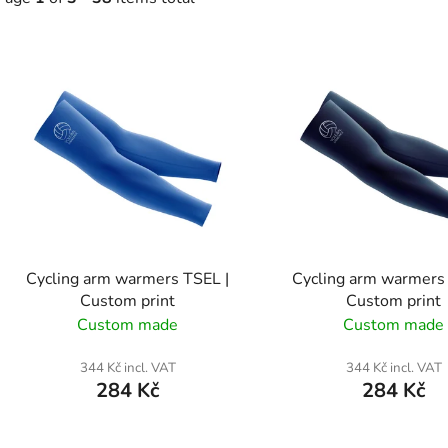
L
s
t
o
f
p
r
o
Cycling arm warmers TSEL |
Cycling arm warmers
d
Custom print
Custom print
u
Custom made
Custom made
c
t
344 Kč incl. VAT
344 Kč incl. VAT
284 Kč
284 Kč
s