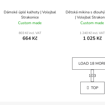
Dámské úplé kalhoty | Volejbal
Dětská mikina s dlouh
Strakonice
| Volejbal Strakon
Custom made
Custom made
803 Kč incl. VAT
1 240 Kč incl. VAT
664 Kč
1 025 Kč
LOAD 18 MOR
P
1
a
3
L
g
i
i
s
TOP
n
t
a
i
t
i
n