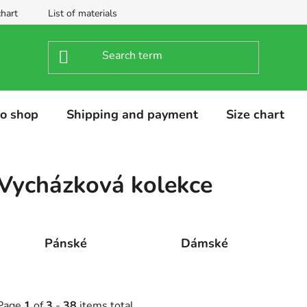
chart
List of materials
o shop
Shipping and payment
Size chart
Vycházková kolekce
Pánské
Dámské
Page
1
of
3
-
38
items total