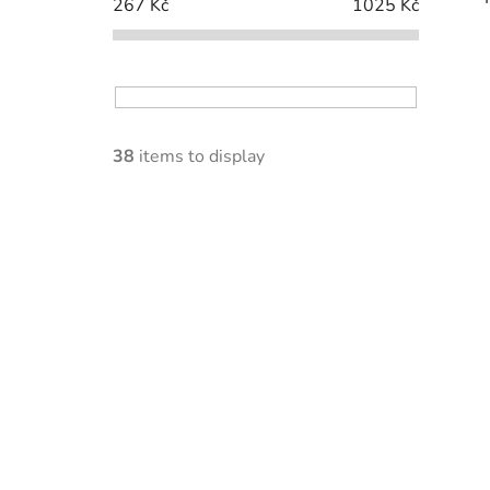
267
Kč
1025
Kč
i
38
items to display