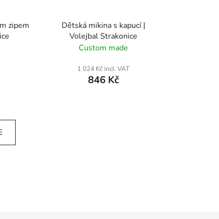
ým zipem
Dětská mikina s kapucí |
ice
Volejbal Strakonice
Custom made
1 024 Kč incl. VAT
846 Kč
E