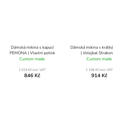
Dámská mikina s kapucí
Dámská mikina s krátk
PEMONA | Vlastní potisk
| Volejbal Strakon
Custom made
Custom made
1 024 Kč incl. VAT
1 106 Kč incl. VAT
846 Kč
914 Kč