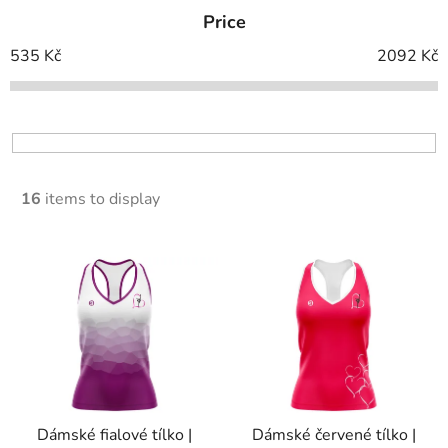
d
Price
u
c
535
Kč
2092
Kč
t
s
o
r
t
16
items to display
i
n
L
g
i
s
t
o
f
p
Dámské fialové tílko |
Dámské červené tílko |
r