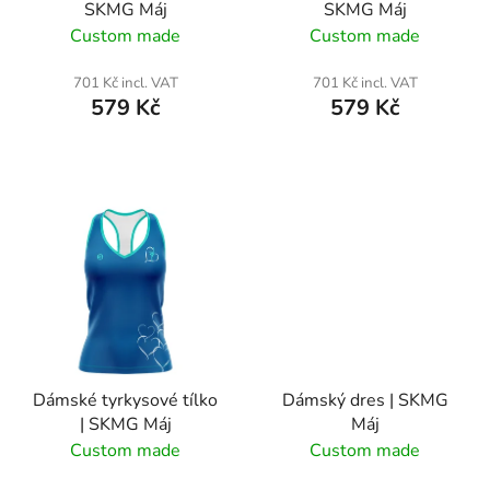
SKMG Máj
SKMG Máj
o
Custom made
Custom made
d
u
701 Kč incl. VAT
701 Kč incl. VAT
c
579 Kč
579 Kč
t
s
Dámské tyrkysové tílko
Dámský dres | SKMG
| SKMG Máj
Máj
Custom made
Custom made