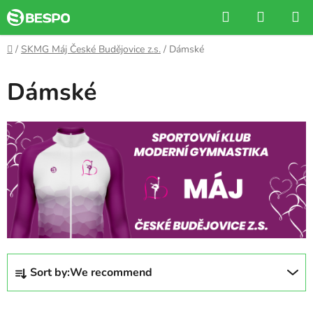
Skip
Search
SHOPP
to
CART
content
Home
/
SKMG Máj České Budějovice z.s.
/
Dámské
Dámské
P
Sort by:
We recommend
r
o