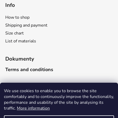
o
Info
l
s
How to shop
Shipping and payment
Size chart
List of materials
Dokumenty
Terms and conditions
Search
We use cookies to enable you to browse the site
comfortably and to continuously improve the functionality,
performance and usability of the site by analysing its
SEARCH
traffic.
More information
Due to the company-wide holiday, delivery times will be