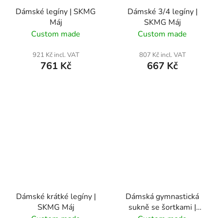
Dámské legíny | SKMG
Dámské 3/4 legíny |
Máj
SKMG Máj
Custom made
Custom made
921 Kč incl. VAT
807 Kč incl. VAT
761 Kč
667 Kč
Dámské krátké legíny |
Dámská gymnastická
SKMG Máj
sukně se šortkami |
SKMG Máj